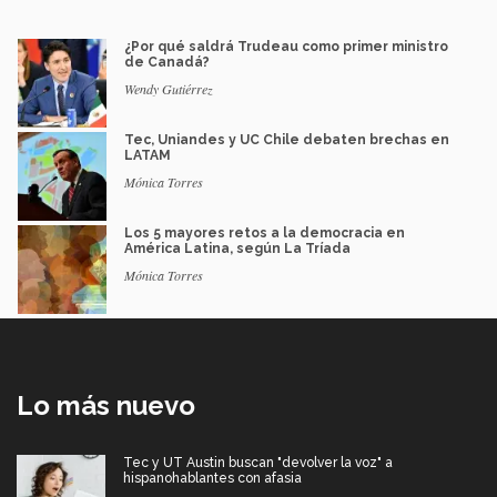
¿Por qué saldrá Trudeau como primer ministro
de Canadá?
Wendy Gutiérrez
Tec, Uniandes y UC Chile debaten brechas en
LATAM
Mónica Torres
Los 5 mayores retos a la democracia en
América Latina, según La Tríada
Mónica Torres
Lo más nuevo
Tec y UT Austin buscan "devolver la voz" a
hispanohablantes con afasia