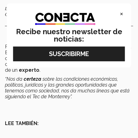
Luis de la Calle durante la plática con estudiantes. Foto: Daniela
×
Gutiérrez.
Recibe nuestro newsletter de
noticias:
Por su parte
Juan Abelardo Hernández
, director de la
Escuela de Ciencias Sociales y Gobierno en Toluca,
comentó que este tipo de charlas es una gran
oportunidad ya que se conoce el contexto desde el ojo
de un
experto
.
“Nos da
certeza
sobre las condiciones económicas,
políticas, jurídicas y las grandes oportunidades que
tenemos como sociedad, nos da muchas lineas que está
siguiendo el Tec de Monterrey”.
LEE TAMBIÉN: