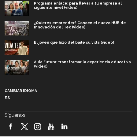
Programa enlace: para llevar a tu empresa al
siguiente nivel (video)
¿Quieres emprender? Conoce el nuevo HUB de
Innovación del Tec (video)
El joven que hizo del baile su vida (video)
Aula Futura: transformar la experiencia educativa
(video)
Más que un festival cultural: así es la magia de
VIBRART 2026 (video)
CAMBIAR IDIOMA
ES
Javier Guzmán: investigación con impacto social
(video)
Síguenos
¡México, en el top del mundial de robótica FIRST
2026! (video)