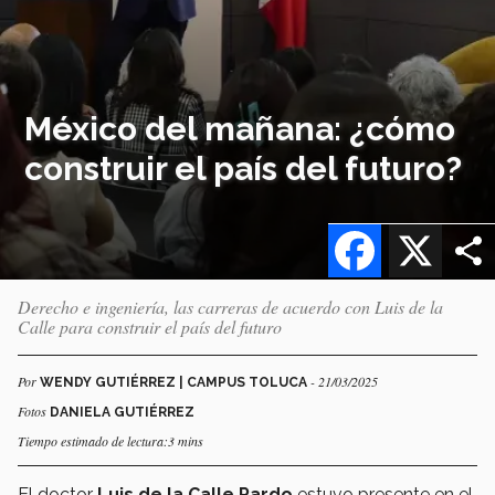
México del mañana: ¿cómo
construir el país del futuro?
Facebook
X
Derecho e ingeniería, las carreras de acuerdo con Luis de la
Calle para construir el país del futuro
Por
- 21/03/2025
WENDY GUTIÉRREZ | CAMPUS TOLUCA
Fotos
DANIELA GUTIÉRREZ
Tiempo estimado de lectura:3 mins
El doctor
Luis de la Calle Pardo
estuvo presente en el