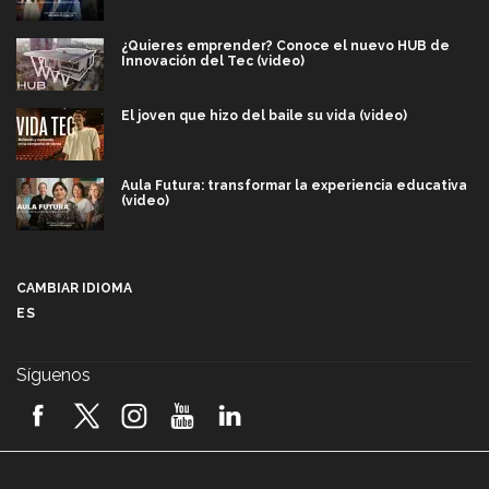
¿Quieres emprender? Conoce el nuevo HUB de
Innovación del Tec (video)
El joven que hizo del baile su vida (video)
Aula Futura: transformar la experiencia educativa
(video)
Más que un festival cultural: así es la magia de
VIBRART 2026 (video)
CAMBIAR IDIOMA
ES
Javier Guzmán: investigación con impacto social
(video)
Síguenos
¡México, en el top del mundial de robótica FIRST
2026! (video)
Vida Tec: Pasión, disciplina y básquetbol, con Gael
Adame (video)