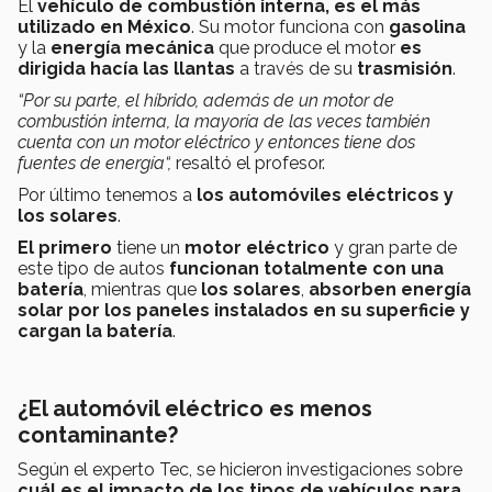
El
vehículo de combustión interna, es el más
utilizado en México
. Su motor funciona con
gasolina
y la
energía mecánica
que produce el motor
es
dirigida hacía las llantas
a través de su
trasmisión
.
“Por su parte,
el híbrido, además de un motor de
combustión interna, la mayoría de las veces también
cuenta con un motor eléctrico y entonces tiene dos
fuentes de energía“,
resaltó el profesor.
Por último tenemos a
los automóviles eléctricos y
los solares
.
El primero
tiene un
motor eléctrico
y gran parte de
este tipo de autos
funcionan totalmente con una
batería
, mientras que
los solares
,
absorben energía
solar por los paneles instalados en su superficie y
cargan la batería
.
¿El automóvil eléctrico es menos
contaminante?
Según el experto Tec, se hicieron investigaciones sobre
cuál es el impacto de los tipos de vehículos para