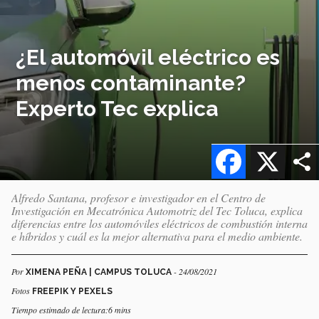
¿El automóvil eléctrico es
menos contaminante?
Experto Tec explica
Facebook
X
Alfredo Santana, profesor e investigador en el Centro de
Investigación en Mecatrónica Automotriz del Tec Toluca, explica
diferencias entre los automóviles eléctricos de combustión interna
e híbridos y cuál es la mejor alternativa para el medio ambiente.
Por
- 24/08/2021
XIMENA PEÑA | CAMPUS TOLUCA
Fotos
FREEPIK Y PEXELS
Tiempo estimado de lectura:6 mins