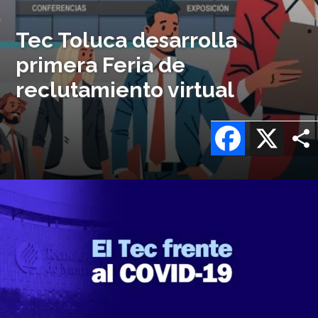
Tec Toluca desarrolla
primera Feria de
reclutamiento virtual
Facebook
X
Imagen
o
logo