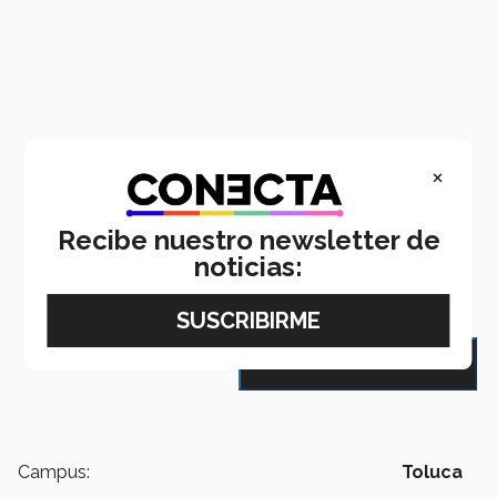
×
Recibe nuestro newsletter de
Email
LinkedIn
WhatsApp
Facebook
X
noticias:
navigate_next
VOLVER AL ÍNDICE
Campus:
Toluca