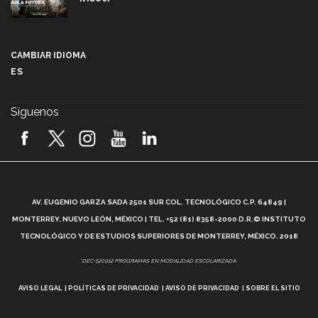
Más que un festival cultural: así es la magia de
VIBRART 2026 (video)
CAMBIAR IDIOMA
ES
Javier Guzmán: investigación con impacto social
(video)
Síguenos
¡México, en el top del mundial de robótica FIRST
2026! (video)
Vida Tec: Pasión, disciplina y básquetbol, con Gael
Adame (video)
A
AV. EUGENIO GARZA SADA 2501 SUR COL. TECNOLÓGICO C.P. 64849 |
L
¿Cómo es el Modelo Educativo Tec? (video)
MONTERREY, NUEVO LEÓN, MÉXICO | TEL. +52 (81) 8358-2000 D.R.© INSTITUTO
TECNOLÓGICO Y DE ESTUDIOS SUPERIORES DE MONTERREY, MÉXICO. 2018
Vida Tec: Feminismo e Inteligencia Artificial, Paola
*DEC-520912 PROGRAMAS EN MODALIDAD ESCOLARIZADA.
Ricaurte (video)
AVISO LEGAL
POLÍTICAS DE PRIVACIDAD
AVISO DE PRIVACIDAD
SOBRE EL SITIO