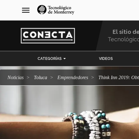
Pasar
navegación
menu
al
principal
contenido
principal
El sitio d
Tecnológic
Menu
CATEGORÍAS
VIDEOS
Comunidad
Noticias
Toluca
emprendedores
Think Inn 2019: Ob