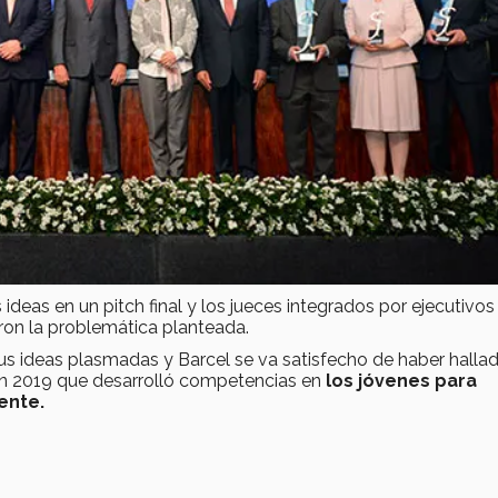
 ideas en un pitch final y los jueces integrados por ejecutivos
eron la problemática planteada.
us ideas plasmadas y Barcel se va satisfecho de haber halla
Inn 2019 que desarrolló competencias en
los jóvenes para
ente.