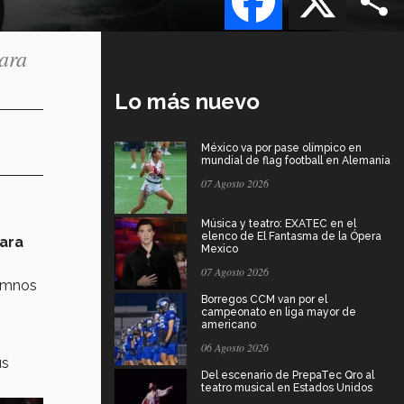
para
Lo más nuevo
México va por pase olímpico en
mundial de flag football en Alemania
07 Agosto 2026
Música y teatro: EXATEC en el
elenco de El Fantasma de la Ópera
ara
Mexico
07 Agosto 2026
lumnos
Borregos CCM van por el
campeonato en liga mayor de
americano
06 Agosto 2026
us
Del escenario de PrepaTec Qro al
teatro musical en Estados Unidos