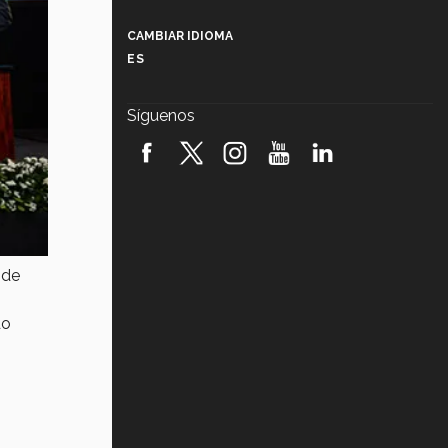
Más que un festival cultural: así es
la magia de VIBRART 2026 (video)
CAMBIAR IDIOMA
ES
Javier Guzmán: investigación con
impacto social (video)
Síguenos
¡México, en el top del mundial de
robótica FIRST 2026! (video)
Vida Tec: Pasión, disciplina y
básquetbol, con Gael Adame
(video)
¿Cómo es el Modelo Educativo
 de
Tec? (video)
do
Vida Tec: Feminismo e Inteligencia
Artificial, Paola Ricaurte (video)