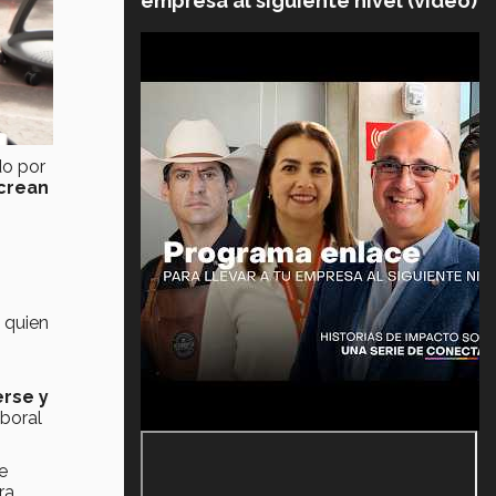
empresa al siguiente nivel (video)
do por
crean
 quien
erse y
boral
e
ra