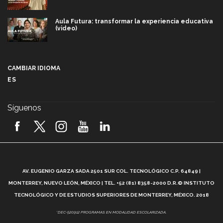
Aula Futura: transformar la experiencia educativa
(video)
Más que un festival cultural: así es la magia de
VIBRART 2026 (video)
CAMBIAR IDIOMA
ES
Javier Guzmán: investigación con impacto social
(video)
Síguenos
¡México, en el top del mundial de robótica FIRST
2026! (video)
Vida Tec: Pasión, disciplina y básquetbol, con Gael
Adame (video)
A
AV. EUGENIO GARZA SADA 2501 SUR COL. TECNOLÓGICO C.P. 64849 |
L
¿Cómo es el Modelo Educativo Tec? (video)
MONTERREY, NUEVO LEÓN, MÉXICO | TEL. +52 (81) 8358-2000 D.R.© INSTITUTO
TECNOLÓGICO Y DE ESTUDIOS SUPERIORES DE MONTERREY, MÉXICO. 2018
Vida Tec: Feminismo e Inteligencia Artificial, Paola
*DEC-520912 PROGRAMAS EN MODALIDAD ESCOLARIZADA.
Ricaurte (video)