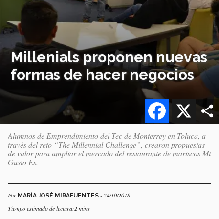
Millenials proponen nuevas
formas de hacer negocios
Facebook
X
Alumnos de Emprendimiento del Tec de Monterrey en Toluca, a
través del reto “The Millennial Challenge”, crearon propuestas
de valor para ampliar el mercado del restaurante de mariscos Mi
Gusto Es.
Por
- 24/10/2018
MARÍA JOSÉ MIRAFUENTES
Tiempo estimado de lectura:2 mins