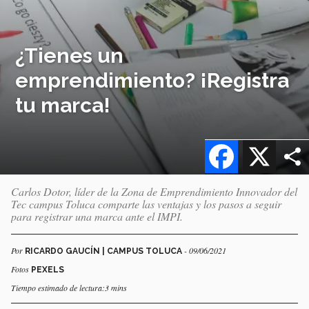
¿Tienes un
emprendimiento? ¡Registra
tu marca!
Facebook
X
Carlos Dotor, líder de la Zona de Emprendimiento Innovador del
Tec campus Toluca comparte las ventajas y los pasos a seguir
para registrar una marca ante el IMPI.
Por
- 09/06/2021
RICARDO GAUCÍN | CAMPUS TOLUCA
Fotos
PEXELS
Tiempo estimado de lectura:3 mins