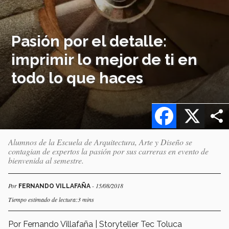
Pasión por el detalle:
imprimir lo mejor de ti en
todo lo que haces
Facebook
X
Alumnos de la Escuela de Arquitectura, Arte y Diseño se
contagian de expertos la pasión por sus carreras en evento de
bienvenida al semestre.
Por
- 15/08/2018
FERNANDO VILLAFAÑA
Tiempo estimado de lectura:3 mins
Por Fernando Villafaña | Storyteller Tec Toluca