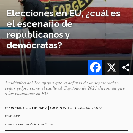
Elecciones en EU, ¿cuál es
el escenario de
republicanos y
demócratas?
Facebook
X
Académico del Tec afirma que la defensa de la democracia y
evitar golpes como el asalto al Capitolio de 2021 dieron un giro
a las votaciones en EU
Por
- 10/11/2022
WENDY GUTIÉRREZ | CAMPUS TOLUCA
Fotos
AFP
Tiempo estimado de lectura:7 mins