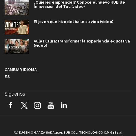
¿Quieres emprender? Conoce el nuevo HUB de
Innovación del Tec (video)
El joven que hizo del baile su vida (video)
Aula Futura: transformar la experiencia educativa
(video)
Más que un festival cultural: así es la magia de
VIBRART 2026 (video)
CAMBIAR IDIOMA
ES
Javier Guzmán: investigación con impacto social
(video)
Síguenos
¡México, en el top del mundial de robótica FIRST
2026! (video)
Vida Tec: Pasión, disciplina y básquetbol, con Gael
Adame (video)
A
AV. EUGENIO GARZA SADA 2501 SUR COL. TECNOLÓGICO C.P. 64849 |