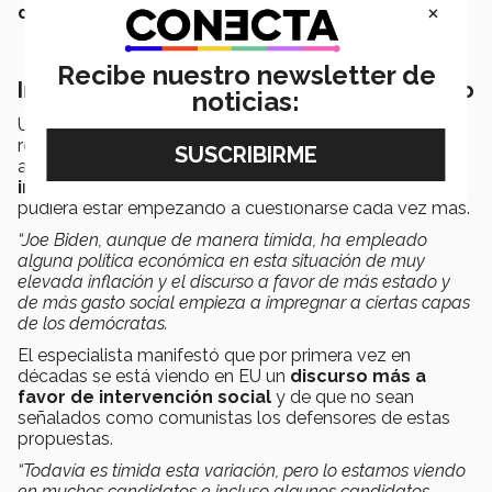
×
darle un vuelco a las proyecciones esperadas.
Recibe nuestro newsletter de
Impuestos, intervención social y de estado
noticias:
Un segundo punto que expusó es que quizá estos
resultados puedan derivarse de que en Estados Unidos,
al igual que en Europa, el
discurso contra los
impuestos y contra la intervención del estado
pudiera estar empezando a cuestionarse cada vez más.
“Joe Biden, aunque de manera tímida, ha empleado
alguna política económica en esta situación de muy
elevada inflación y el discurso a favor de más estado y
de más gasto social empieza a impregnar a ciertas capas
de los demócratas.
El especialista manifestó que por primera vez en
décadas se está viendo en EU un
discurso más a
favor de intervención social
y de que no sean
señalados como comunistas los defensores de estas
propuestas.
“Todavía es tímida esta variación, pero lo estamos viendo
en muchos candidatos e incluso algunos candidatos