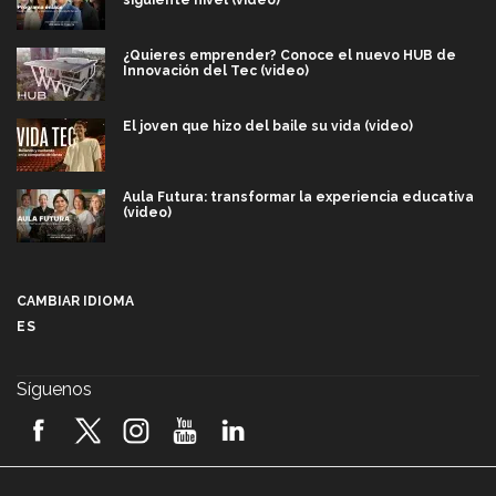
siguiente nivel (video)
¿Quieres emprender? Conoce el nuevo HUB de
Innovación del Tec (video)
El joven que hizo del baile su vida (video)
Aula Futura: transformar la experiencia educativa
(video)
Más que un festival cultural: así es la magia de
VIBRART 2026 (video)
CAMBIAR IDIOMA
ES
Javier Guzmán: investigación con impacto social
(video)
Síguenos
¡México, en el top del mundial de robótica FIRST
2026! (video)
Vida Tec: Pasión, disciplina y básquetbol, con Gael