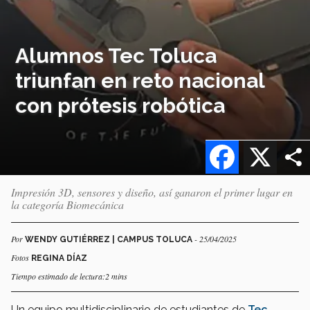
Alumnos Tec Toluca
triunfan en reto nacional
con prótesis robótica
Facebook
X
Impresión 3D, sensores y diseño, así ganaron el primer lugar en
la categoría Biomecánica
Por
- 25/04/2025
WENDY GUTIÉRREZ | CAMPUS TOLUCA
Fotos
REGINA DÍAZ
Tiempo estimado de lectura:2 mins
Un equipo multidisciplinario de estudiantes de
Tec