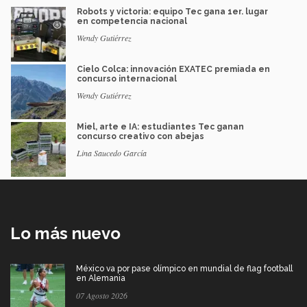
Robots y victoria: equipo Tec gana 1er. lugar
en competencia nacional
Wendy Gutiérrez
Cielo Colca: innovación EXATEC premiada en
concurso internacional
Wendy Gutiérrez
Miel, arte e IA: estudiantes Tec ganan
concurso creativo con abejas
Lina Saucedo García
Lo más nuevo
México va por pase olímpico en mundial de flag football
en Alemania
07 Agosto 2026