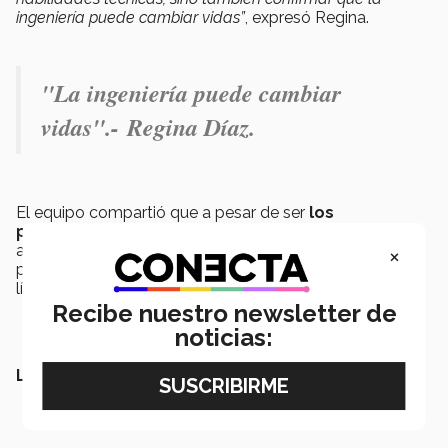
ingeniería puede cambiar vidas”
, expresó Regina.
"La ingeniería puede cambiar
vidas".-
Regina Díaz.
El equipo compartió que a pesar de ser
los
participantes más jóvenes
del evento, cursando
×
apenas el segundo semestre, demostraron que su
pasión por aprender y transformar su entorno no tiene
límites.
Recibe nuestro newsletter de
noticias:
LEE TAMBIÉN: