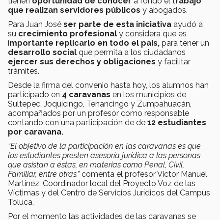
tienen
oportunidad de conocer
a fondo el t
rabajo
que realizan servidores públicos
y abogados.
Para Juan José
ser parte de esta iniciativa
ayudó a
su
crecimiento profesional
y considera que es
i
mportante replicarlo en todo el país,
para tener un
desarrollo social
que permita a los ciudadanos
ejercer sus derechos y obligaciones
y facilitar
trámites.
Desde la firma del convenio hasta hoy, los alumnos han
participado en
4 caravanas
en los municipios de
Sultepec, Joquicingo, Tenancingo y Zumpahuacán,
acompañados por un profesor como responsable
contando con una participación de de
12 estudiantes
por caravana.
“El objetivo de la participación en las caravanas es que
los estudiantes presten asesoría jurídica a las personas
que asistan a éstas, en materias como Penal, Civil,
Familiar, entre otras.”
comenta el profesor Victor Manuel
Martinez, Coordinador local del Proyecto Voz de las
Víctimas y del Centro de Servicios Jurídicos del Campus
Toluca.
Por el momento las actividades de las caravanas se