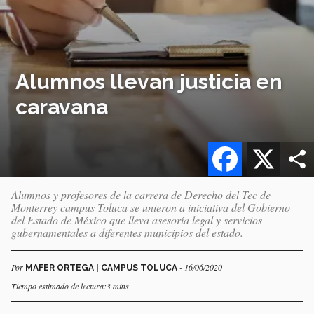
Alumnos llevan justicia en
caravana
Facebook
X
Alumnos y profesores de la carrera de Derecho del Tec de
Monterrey campus Toluca se unieron a iniciativa del Gobierno
del Estado de México que lleva asesoría legal y servicios
gubernamentales a diferentes municipios del estado.
Por
- 16/06/2020
MAFER ORTEGA | CAMPUS TOLUCA
Tiempo estimado de lectura:3 mins