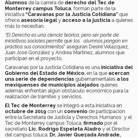
Alumnos
de la carrera de
derecho del Tec de
Monterrey campus Toluca
, forman parte de la
iniciativa
“Caravanas por la Justicia Cotidiana”
que
ofrece
asesoría legal
y
acceso a la justicia
a quienes
más lo necesitan.
“El Derecho es una ciencia teórica, pero ser parte de
iniciativas sociales permite que los alumnos pongan en
práctica sus conocimientos
” aseguran Desiré Velazquez,
Juan José González y Andrea Martínez, alumnos que
participan en el proyecto.
Caravanas por la Justicia Cotidiana es una
iniciativa del
Gobierno del Estado de México
, en la que
acercan
una serie de dependencias
gubernamentales
a los
mexiquenses de municipios alejados
quienes
además enfrentan algún obstáculo económico para la
realización de trámites y servicios.
El Tec de Monterrey
se integró a esta iniciativa en
octubre de 2019
con un
convenio
de participación
entre la Secretaría de Justicia y Derechos Humanos y el
Tec de Monterrey campus Toluca,
firmado
por el
secretario
Lic. Rodrigo Espeleta Aladro
y el Director
del campus toluca,
Dr. Javier Quezada Andrade,