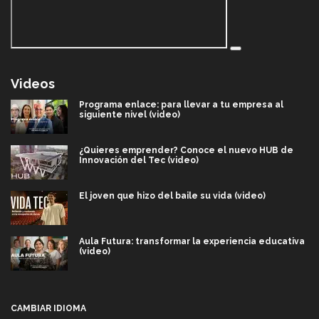
Videos
Programa enlace: para llevar a tu empresa al
siguiente nivel (video)
¿Quieres emprender? Conoce el nuevo HUB de
Innovación del Tec (video)
El joven que hizo del baile su vida (video)
Aula Futura: transformar la experiencia educativa
(video)
Más que un festival cultural: así es la magia de
VIBRART 2026 (video)
CAMBIAR IDIOMA