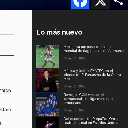
Lo más nuevo
México va por pase olímpico en
mundial de flag football en Alemania
07 Agosto 2026
Música y teatro: EXATEC en el
elenco de El Fantasma de la Ópera
México
07 Agosto 2026
inaron
Borregos CCM van por el
campeonato en liga mayor de
americano
claró
06 Agosto 2026
Del escenario de PrepaTec Qro al
e
,
teatro musical en Estados Unidos