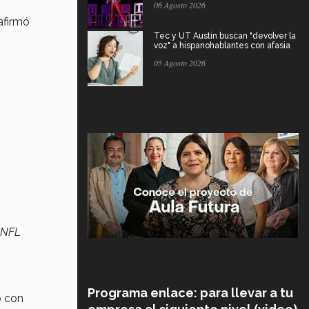
06 Agosto 2026
afirmó
Tec y UT Austin buscan "devolver la
voz" a hispanohablantes con afasia
05 Agosto 2026
 NFL
Programa enlace: para llevar a tu
o con