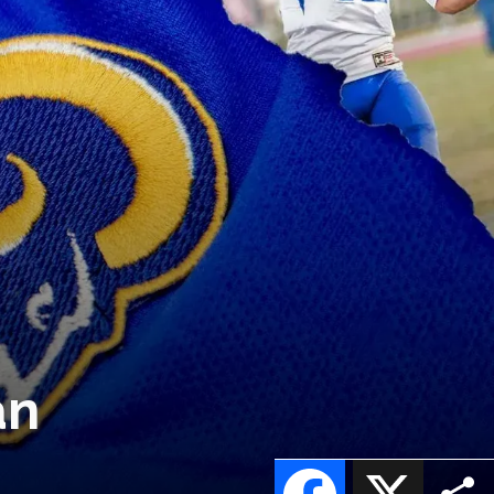
an
Facebook
X