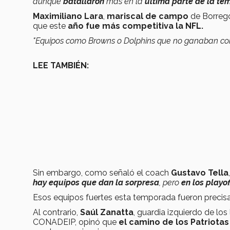
aunque
batallaron
más en la
última parte de la t
Maximiliano Lara
,
mariscal de campo
de Borrego
que este
año fue más competitiva la NFL.
"Equipos como Browns o Dolphins que no ganaban co
LEE TAMBIÉN:
Sin embargo, como señaló el coach
Gustavo Tella
hay equipos que dan la sorpresa
, pero
en los playo
Esos equipos fuertes esta temporada fueron preci
Al contrario,
Saúl Zanatta
, guardia izquierdo de lo
CONADEIP, opinó que
el camino de los Patriotas