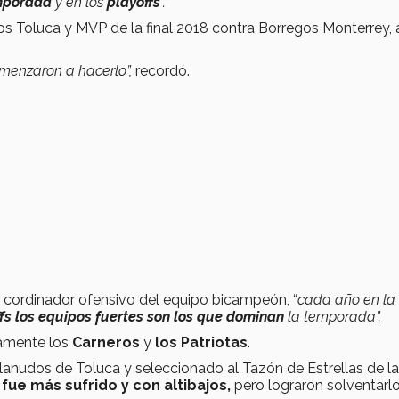
emporada
y en los
playoffs
”.
s Toluca y MVP de la final 2018 contra Borregos Monterrey, 
menzaron a hacerlo”,
recordó.
, cordinador ofensivo del equipo bicampeón, “
cada año en la
ffs los equipos fuertes son los que dominan
la temporada”.
samente los
Carneros
y
los Patriotas
.
s lanudos de Toluca y seleccionado al Tazón de Estrellas de la
 fue más sufrido y con altibajos,
pero lograron solventarl