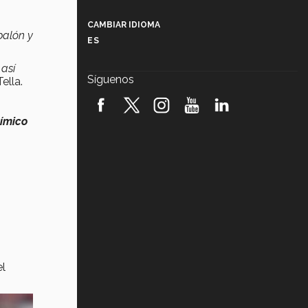
Más que un festival cultural: así es
la magia de VIBRART 2026 (video)
CAMBIAR IDIOMA
balón y
ES
Javier Guzmán: investigación con
impacto social (video)
, así
Síguenos
ella.
¡México, en el top del mundial de
robótica FIRST 2026! (video)
nímico
Vida Tec: Pasión, disciplina y
básquetbol, con Gael Adame
(video)
¿Cómo es el Modelo Educativo
Tec? (video)
Vida Tec: Feminismo e Inteligencia
Artificial, Paola Ricaurte (video)
el