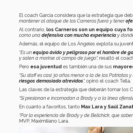
El coach García considera que la estrategia que deb
mantener al ataque de los Carneros fuera y tener
ofe
Al contrario,
los Carneros son un equipo cuya fo
como una
defensiva con mucha experiencia
y donde
Además, el equipo de Los Ángeles explota su juven
“Es un
equipo ávido y peligroso por el hambre de g
y salen a morirse al campo de juego”,
resaltó el coac
Pero
esa juventud
es también una de sus
mayores
“Su staff es casi 30 años menor a la de los Patriotas y
riesgos demasiado atrevidos
”,
opinó el coach Tella.
Las claves de la estrategia que deberán tomar los 
“Si presionan e incomodan a Brady y a la línea ofensiv
En cuanto a favoritos, tanto
Max Lara y Saúl Zana
“Por la experiencia de Brady y de Belichick, que saben
MVP, Maximiliano Lara.