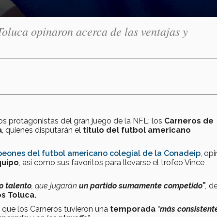
oluca opinaron acerca de las ventajas y
os protagonistas del gran juego de la NFL: los
Carneros de
a
, quienes disputarán el
título del futbol americano
peones del futbol americano colegial de la Conadeip
, op
quipo
, así como sus favoritos para llevarse el trofeo Vince
 talento
, que jugarán
un partido sumamente competido”
,
de
s Toluca.
tó que los Carneros tuvieron una
temporada
“
más consistent