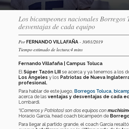
Los bicampeones nacionales Borregos T
desventajas de cada equipo
Por
- 30/01/2019
FERNANDO VILLAFAÑA
Tiempo estimado de lectura:4 mins
Fernando Villafaña | Campus Toluca
El
Súper Tazón LIII
se acerca y ya tenemos a los d
Los Ángeles
y los
Patriotas de Nueva Inglaterr
profesional.
Para hablar de este juego,
Borregos Toluca, bicam
acerca de las
ventajas y desventajas de cada e
Lombardi.
“(Carneros y Patriotas) son dos equipos con
muchísimo
Horacio García, head coach bicampeón de
Borrego
Para llegar al partido grande, el coach García resal