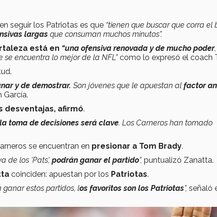
en seguir los Patriotas es que
“tienen que buscar que corra el 
nsivas largas
que consuman muchos minutos”.
rtaleza está en
“una ofensiva renovada
y de mucho
poder
 se encuentra lo mejor de la NFL”
como lo expresó el coach T
tud.
anar y de demostrar.
Son jóvenes que le apuestan al
factor a
h García.
 desventajas, afirmó
.
la toma de decisiones será clave
. Los Carneros han tomado
Carneros se encuentran en
presionar a Tom Brady
.
a de los 'Pats',
podrán ganar el partido
”,
puntualizó Zanatta.
tta
coinciden: apuestan por los
Patriotas
.
 ganar estos partidos, l
os favoritos son los Patriotas
”,
señaló 