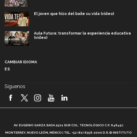
El joven que hizo del baile su vida (video)
Aula Futura: transformar la experiencia educativa
(video)
Más que un festival cultural: así es la magia de
VIBRART 2026 (video)
CAMBIAR IDIOMA
ES
Javier Guzmán: investigación con impacto social
(video)
Síguenos
¡México, en el top del mundial de robótica FIRST
2026! (video)
Vida Tec: Pasión, disciplina y básquetbol, con Gael
Adame (video)
A
AV. EUGENIO GARZA SADA 2501 SUR COL. TECNOLÓGICO C.P. 64849 |
L
¿Cómo es el Modelo Educativo Tec? (video)
MONTERREY, NUEVO LEÓN, MÉXICO | TEL. +52 (81) 8358-2000 D.R.© INSTITUTO