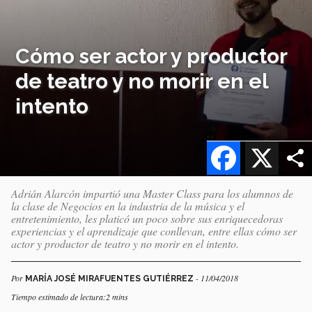
Cómo ser actor y productor
de teatro y no morir en el
intento
Facebook
X
Adrián Alarcón impartió una Master Class para los alumnos de
la clase de Negocios en la industria de la música y el
entretenimiento, les platicó un poco sobre sus enriquecedoras
experiencias y el aprendizaje que conllevan, entre ellas cómo ser
actor y productor de teatro y no morir en el intento.
Por
- 11/04/2018
MARÍA JOSÉ MIRAFUENTES GUTIÉRREZ
Tiempo estimado de lectura:2 mins