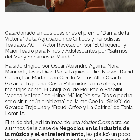
Galardonado en dos ocasiones el premio “Dama de la
Victoria” de la Agrupación de Críticos y Periodistas
Teatrales ACPT: Actor Revelación por “El Chiquero” y
Mejor Teatro para Niños y Adolescentes por “Salimos
del Mar y Soñamos el Mundo”.
Ha sido dirigido por Oscar Alejandro Aguirre, Nora
Manneck, Jesús Díaz, Paola Izquierdo, Jim Niesen, David
Gaitán, Itari Marta, Juan Carrillo, Vicens Alba Osante,
Gerardo Trejoluna, Costa Palamides, entre otros, en
montajes como "El Chiquero" de Pier Paolo Pasolini,
"Medea Material" de Heiner Müller, "Yo soy Dios o podría
serlo sin ningún problema" de Jaime Coello, “Sir KO” de
Gerardo Trejoluna y “Freud, Orfeo y La Catrina” de Tania
Lomnitz.
El 11 de abril, Adrián impartió una
Master Class
para los
alumnos de la clase de
Negocios en la industria de
la música y el entretenimiento,
les platicó un poco