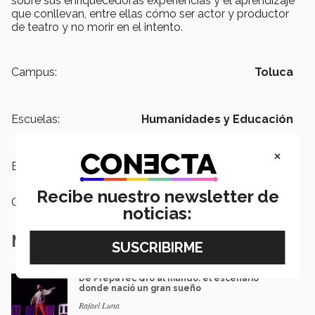
sobre sus enriquecedoras experiencias y el aprendizaje
que conllevan, entre ellas cómo ser actor y productor
de teatro y no morir en el intento.
Campus:
Toluca
Escuelas:
Humanidades y Educación
×
Etiquetas:
Teatro,
EXATEC
Recibe nuestro newsletter de
Categoría:
Arte y Cultura
noticias:
Notas Relacionadas
De PrepaTec Qro al mundo: el escenario
donde nació un gran sueño
Rafael Luna