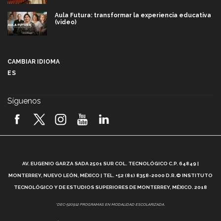
Aula Futura: transformar la experiencia educativa
(video)
Más que un festival cultural: así es la magia de
VIBRART 2026 (video)
CAMBIAR IDIOMA
ES
Javier Guzmán: investigación con impacto social
(video)
Síguenos
¡México, en el top del mundial de robótica FIRST
2026! (video)
Vida Tec: Pasión, disciplina y básquetbol, con Gael
Adame (video)
A
AV. EUGENIO GARZA SADA 2501 SUR COL. TECNOLÓGICO C.P. 64849 |
L
¿Cómo es el Modelo Educativo Tec? (video)
MONTERREY, NUEVO LEÓN, MÉXICO | TEL. +52 (81) 8358-2000 D.R.© INSTITUTO
TECNOLÓGICO Y DE ESTUDIOS SUPERIORES DE MONTERREY, MÉXICO. 2018
Vida Tec: Feminismo e Inteligencia Artificial, Paola
*DEC-520912 PROGRAMAS EN MODALIDAD ESCOLARIZADA.
Ricaurte (video)