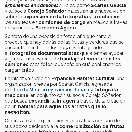
exponemos en camiones
?
” Es así como
Scarlet Galicia
y su socia
Conejo Soñador
muestran una nueva visión
sobre la
expansión de la fotografía
y su
solución
a
los saqueos en
camiones de carga
en México a través
de la muestra
Surcando Agudo.
Se trata de una exposición fotografía que narra el
proceso que hay detrás de las frutas y verduras que se
encuentran en todos los hogares, integrando
a
fotógrafos documentalistas
que además ayudan
a generar una especie de
blindaje al montar en los
camiones
esas fotos, que señalan qué contienen los
cargamentos.
La iniciativa surge de
Expansiva Hábitat Cultural
, una
organización creada por Scarlet Galicia, egresada
del
Tec de Monterrey campus Toluca
y
fotógrafa
mexicana
, en conjunto con su socia Conejo Soñador,
que busca
expandir la imagen
a través de la creación
de un
hábitat para aquellos artistas que lo
necesitan.
Gracias a esta organización y las pláticas con uno de
sus socios dedicado a la
comercialización de frutas
y verduras en México
, se dieron cuenta del déficit de