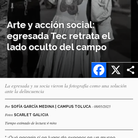
Arte y acción social:
egresada Tec retrata el
lado oculto del campo
Facebook
X
La egresada y su socia vieron la fotografía como una solución
ante la delincuencia
Por
- 08/05/2025
SOFÍA GARCÍA MEDINA | CAMPUS TOLUCA
Fotos
SCARLET GALICIA
Tiempo estimado de lectura:4 mins
“
¿Qué pasaría si en lugar de exponer en un museo,