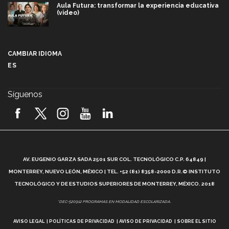
Aula Futura: transformar la experiencia educativa
(video)
Más que un festival cultural: así es la magia de
VIBRART 2026 (video)
CAMBIAR IDIOMA
ES
Javier Guzmán: investigación con impacto social
(video)
Síguenos
¡México, en el top del mundial de robótica FIRST
2026! (video)
Vida Tec: Pasión, disciplina y básquetbol, con Gael
Adame (video)
A
AV. EUGENIO GARZA SADA 2501 SUR COL. TECNOLÓGICO C.P. 64849 |
L
¿Cómo es el Modelo Educativo Tec? (video)
MONTERREY, NUEVO LEÓN, MÉXICO | TEL. +52 (81) 8358-2000 D.R.© INSTITUTO
TECNOLÓGICO Y DE ESTUDIOS SUPERIORES DE MONTERREY, MÉXICO. 2018
Vida Tec: Feminismo e Inteligencia Artificial, Paola
*DEC-520912 PROGRAMAS EN MODALIDAD ESCOLARIZADA.
Ricaurte (video)
AVISO LEGAL
POLÍTICAS DE PRIVACIDAD
AVISO DE PRIVACIDAD
SOBRE EL SITIO