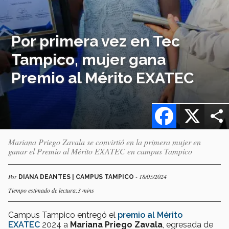
Por primera vez en Tec
Tampico, mujer gana
Premio al Mérito EXATEC
Facebook
X
Mariana Priego Zavala se convirtió en la primera mujer en
ganar el Premio al Mérito EXATEC en campus Tampico
Por
- 18/05/2024
DIANA DEANTES | CAMPUS TAMPICO
Tiempo estimado de lectura:3 mins
Campus Tampico entregó el
premio al Mérito
EXATEC
2024 a
Mariana Priego Zavala
, egresada de