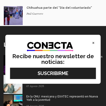
Chihuahua parte del “Día del voluntariado”
Paúl Guerrero
×
Lo más nuevo
Recibe nuestro newsletter de
De PrepaTec Qro al mundo: el escenario donde nació un
gran sueño
noticias:
06 Agosto 2026
Tec y UT Austin buscan "devolver la voz" a
hispanohablantes con afasia
05 Agosto 2026
En la ONU: mexicana y EXATEC representó en Nueva
York a la juventud
05 Agosto 2026