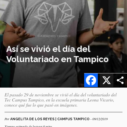
Así se vivió el día del
Voluntariado en Tampico
Facebook
X
El pasado 29 de noviembre se vivió el día del voluntariado del
Tec Campus Tampico, en la escuela primaria Leona Vicario,
conoce qué fue lo que pasó en imágenes.
Por
- 09/12/2019
ANGELITA DE LOS REYES | CAMPUS TAMPICO
Tiempo estimado de lectura:0 mins