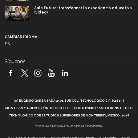
Aula Futura: transformar la experiencia educativa
(video)
Más que un festival cultural: así es la magia de
VIBRART 2026 (video)
CAMBIAR IDIOMA
ES
Javier Guzmán: investigación con impacto social
(video)
Síguenos
¡México, en el top del mundial de robótica FIRST
2026! (video)
Vida Tec: Pasión, disciplina y básquetbol, con Gael
Adame (video)
A
AV. EUGENIO GARZA SADA 2501 SUR COL. TECNOLÓGICO C.P. 64849 |
L
¿Cómo es el Modelo Educativo Tec? (video)
MONTERREY, NUEVO LEÓN, MÉXICO | TEL. +52 (81) 8358-2000 D.R.© INSTITUTO
TECNOLÓGICO Y DE ESTUDIOS SUPERIORES DE MONTERREY, MÉXICO. 2018
Vida Tec: Feminismo e Inteligencia Artificial, Paola
*DEC-520912 PROGRAMAS EN MODALIDAD ESCOLARIZADA.
Ricaurte (video)
AVISO LEGAL
POLÍTICAS DE PRIVACIDAD
AVISO DE PRIVACIDAD
SOBRE EL SITIO