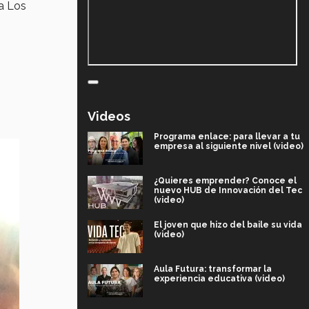
 a Los
Videos
Programa enlace: para llevar a tu
empresa al siguiente nivel (video)
¿Quieres emprender? Conoce el
nuevo HUB de Innovación del Tec
(video)
El joven que hizo del baile su vida
(video)
Aula Futura: transformar la
experiencia educativa (video)