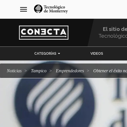
Pasar
navegación
menu
al
principal
contenido
principal
El sitio d
Tecnológic
Menu
CATEGORÍAS
VIDEOS
Comunidad
Noticias
Tampico
emprendedores
Obtener el éxito 