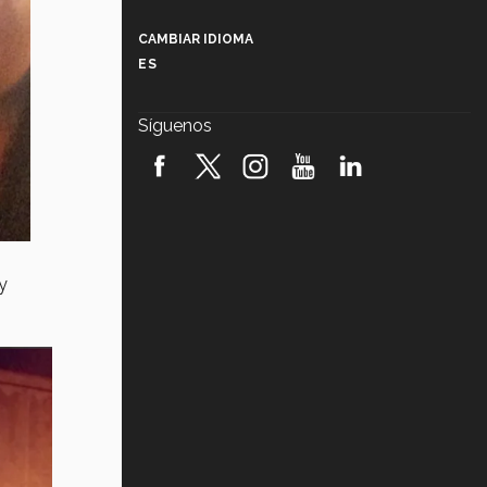
Más que un festival cultural: así es
la magia de VIBRART 2026 (video)
CAMBIAR IDIOMA
ES
Javier Guzmán: investigación con
impacto social (video)
Síguenos
¡México, en el top del mundial de
robótica FIRST 2026! (video)
Vida Tec: Pasión, disciplina y
básquetbol, con Gael Adame
(video)
y
¿Cómo es el Modelo Educativo
Tec? (video)
Vida Tec: Feminismo e Inteligencia
Artificial, Paola Ricaurte (video)