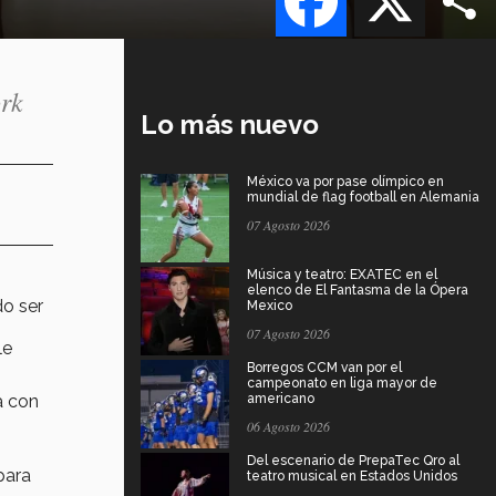
ork
Lo más nuevo
México va por pase olímpico en
mundial de flag football en Alemania
07 Agosto 2026
Música y teatro: EXATEC en el
elenco de El Fantasma de la Ópera
do ser
Mexico
07 Agosto 2026
le
Borregos CCM van por el
campeonato en liga mayor de
a con
americano
06 Agosto 2026
Del escenario de PrepaTec Qro al
para
teatro musical en Estados Unidos