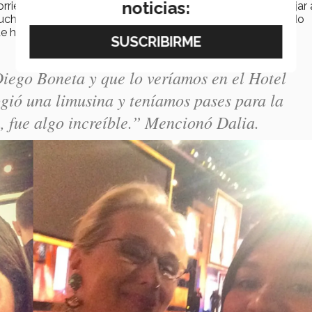
noticias:
riendo el mundo, llega a su correo "la oportunidad de viajar
uchos participantes, Dalia resulta ganadora de un viaje todo
 honran a una celebridad por su contribución a la cultura
Diego Boneta y que lo veríamos en el Hotel
gió una limusina y teníamos pases para la
n, fue algo increíble.” Mencionó Dalia.