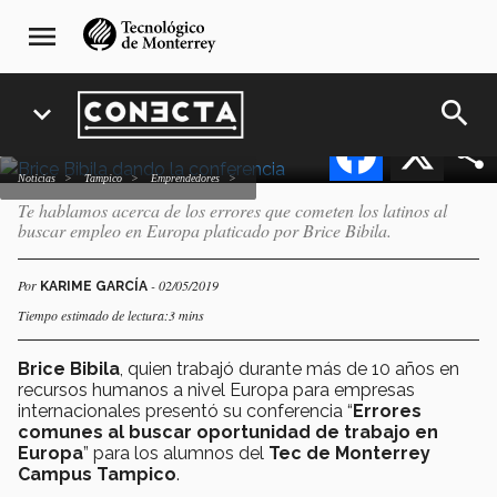
Pasar
navegación
comunes al buscar trabajo
menu
al
principal
en Europa
contenido
principal
search
expand_more
Facebook
X
Noticias
Tampico
emprendedores
Te hablamos acerca de los errores que cometen los latinos al
buscar empleo en Europa platicado por Brice Bibila.
Por
- 02/05/2019
KARIME GARCÍA
Tiempo estimado de lectura:3 mins
Brice Bibila
, quien trabajó durante más de 10 años en
recursos humanos a nivel Europa para empresas
internacionales presentó su conferencia “
Errores
comunes al buscar oportunidad de trabajo en
Europa
” para los alumnos del
Tec de Monterrey
Campus Tampico
.