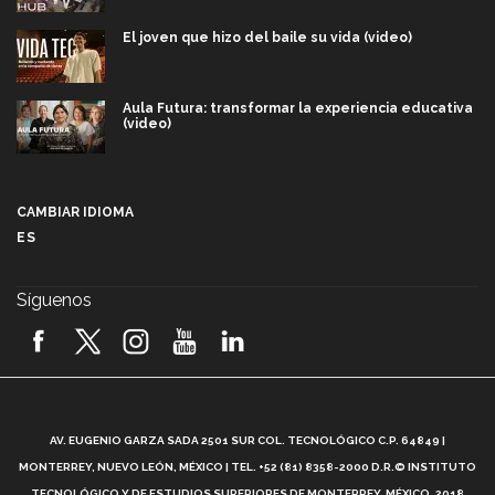
El joven que hizo del baile su vida (video)
Aula Futura: transformar la experiencia educativa
(video)
Más que un festival cultural: así es la magia de
VIBRART 2026 (video)
CAMBIAR IDIOMA
ES
Javier Guzmán: investigación con impacto social
(video)
Síguenos
¡México, en el top del mundial de robótica FIRST
2026! (video)
Vida Tec: Pasión, disciplina y básquetbol, con Gael
Adame (video)
A
AV. EUGENIO GARZA SADA 2501 SUR COL. TECNOLÓGICO C.P. 64849 |
L
¿Cómo es el Modelo Educativo Tec? (video)
MONTERREY, NUEVO LEÓN, MÉXICO | TEL. +52 (81) 8358-2000 D.R.© INSTITUTO
TECNOLÓGICO Y DE ESTUDIOS SUPERIORES DE MONTERREY, MÉXICO. 2018