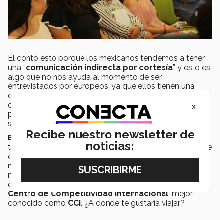
Él contó esto porque los mexicanos tendemos a tener
una “
comunicación indirecta por cortesía
” y esto es
algo que no nos ayuda al momento de ser
entrevistados por europeos, ya que ellos tienen una
comunicación muy directa y si se hace una pregunta
×
directa y se contesta con duda, los de la empresa
pueden pensar que no te estás tomando el trabajo
seriamente.
Recibe nuestro newsletter de
Brice
también invitó a todos los alumnos a siempre
noticias:
tener en mente una
experiencia internacional
, ya que
estas ayudan mucho en un curriculum y nunca esta de
mas conocer de cerca diferentes culturas alrededor del
mundo. Puedes conseguir más información en la oficina
de "
Programas Internacionales"
ubicada en el
Centro de Competitividad Internacional
, mejor
conocido como
CCI.
¿A donde te gustaría viajar?