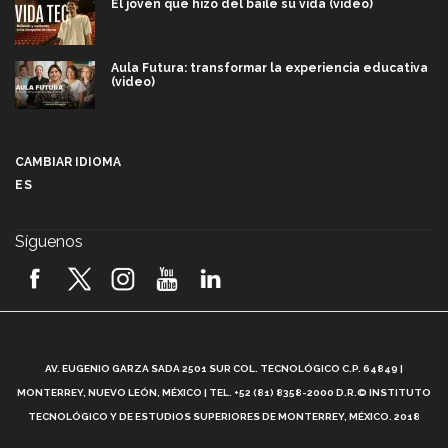
El joven que hizo del baile su vida (video)
Aula Futura: transformar la experiencia educativa
(video)
Más que un festival cultural: así es la magia de
VIBRART 2026 (video)
CAMBIAR IDIOMA
ES
Javier Guzmán: investigación con impacto social
(video)
Síguenos
¡México, en el top del mundial de robótica FIRST
2026! (video)
Vida Tec: Pasión, disciplina y básquetbol, con Gael
Adame (video)
A
AV. EUGENIO GARZA SADA 2501 SUR COL. TECNOLÓGICO C.P. 64849 |
L
¿Cómo es el Modelo Educativo Tec? (video)
MONTERREY, NUEVO LEÓN, MÉXICO | TEL. +52 (81) 8358-2000 D.R.© INSTITUTO
TECNOLÓGICO Y DE ESTUDIOS SUPERIORES DE MONTERREY, MÉXICO. 2018