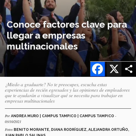
Conoce factores clave para
llegar a empresas
multinacionales
Facebook
X
¿Miedo a graduarte? No te preocupes, escucha estas
experiencias de recién egresados y las opiniones de empleadores
que te ayudarán a visualizar qué se necesita para trabajar en
empresas multinacionales
Por
-
ANDREA MURO | CAMPUS TAMPICO | CAMPUS TAMPICO
03/10/2021
Fotos
BENITO MORANTE, DIANA RODRÍGUEZ, ALEJANDRA ORTUÑO,
JUAN PABLO SALINAS