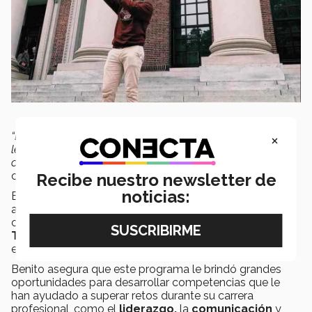
×
“El programa me dejó experiencias, personas y muchas
lecciones de vida. Fue una oportunidad que me hizo
crecer como persona y encontrar mi espíritu de líder”
comenta Benito.
Recibe nuestro newsletter de
noticias:
El
Programa Embajadores Tec
es para aquellos
alumnos con desempeño destacado, quiénes sirven
como guías para los candidatos a estudiantes del
Tecnológico de Monterrey,
al compartir su
experiencia estudiantil y vivencias personales.
Benito asegura que este programa le brindó grandes
oportunidades para desarrollar competencias que le
han ayudado a superar retos durante su carrera
profesional, como el
liderazgo,
la
comunicación
y