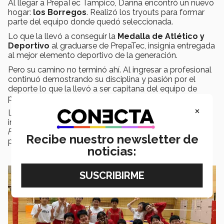
Al llegar a PrepaTec Tampico, Danna encontró un nuevo
hogar:
los Borregos
. Realizó los tryouts para formar
parte del equipo donde quedó seleccionada.
Lo que la llevó a conseguir la
Medalla de Atlético y
Deportivo
al graduarse de PrepaTec, insignia entregada
al mejor elemento deportivo de la generación.
Pero su camino no terminó ahí. Al ingresar a profesional
continuó demostrando su disciplina y pasión por el
deporte lo que la llevó a ser capitana del equipo de
profesional.
×
Lorein ha participado internacionalmente. En 2019 fue
invitada a entrenar con el equipo de voleibol de la
Furukawa Gakuen High School
en
Japón
, dirigido por el
Recibe nuestro newsletter de
profesor Norio Okazaki.
noticias: