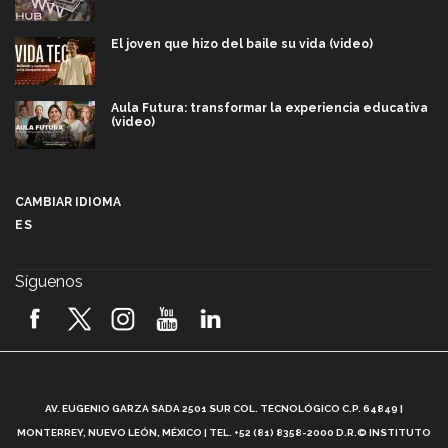
El joven que hizo del baile su vida (video)
Aula Futura: transformar la experiencia educativa
(video)
Más que un festival cultural: así es la magia de
VIBRART 2026 (video)
CAMBIAR IDIOMA
ES
Javier Guzmán: investigación con impacto social
(video)
Síguenos
¡México, en el top del mundial de robótica FIRST
2026! (video)
Vida Tec: Pasión, disciplina y básquetbol, con Gael
Adame (video)
A
AV. EUGENIO GARZA SADA 2501 SUR COL. TECNOLÓGICO C.P. 64849 |
L
¿Cómo es el Modelo Educativo Tec? (video)
MONTERREY, NUEVO LEÓN, MÉXICO | TEL. +52 (81) 8358-2000 D.R.© INSTITUTO