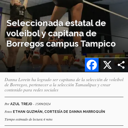
Seleccionada estatal de
voleibol y capitana de
Borregos campus Tampico
Facebook
X
Danna Lorein ha logrado ser capitana de la selección de voleibol
de Borregos, pertenecer a la selección Tamaulipas y crear
contenido para redes sociales
Por
- 15/09/2024
AZUL TREJO
Fotos
ETHAN GUZMÁN, CORTESÍA DE DANNA MARROQUÍN
Tiempo estimado de lectura:4 mins