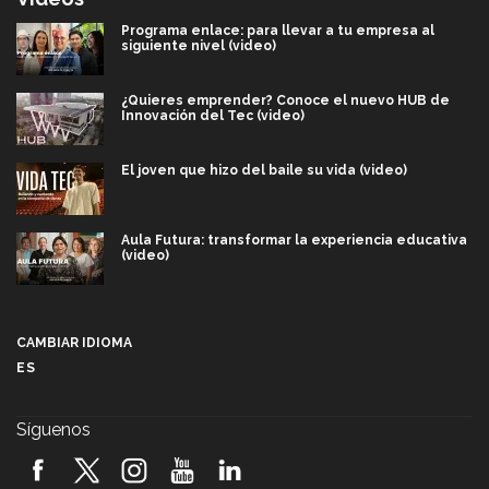
Programa enlace: para llevar a tu empresa al
siguiente nivel (video)
¿Quieres emprender? Conoce el nuevo HUB de
Innovación del Tec (video)
El joven que hizo del baile su vida (video)
Aula Futura: transformar la experiencia educativa
(video)
Más que un festival cultural: así es la magia de
VIBRART 2026 (video)
CAMBIAR IDIOMA
ES
Javier Guzmán: investigación con impacto social
(video)
Síguenos
¡México, en el top del mundial de robótica FIRST
2026! (video)