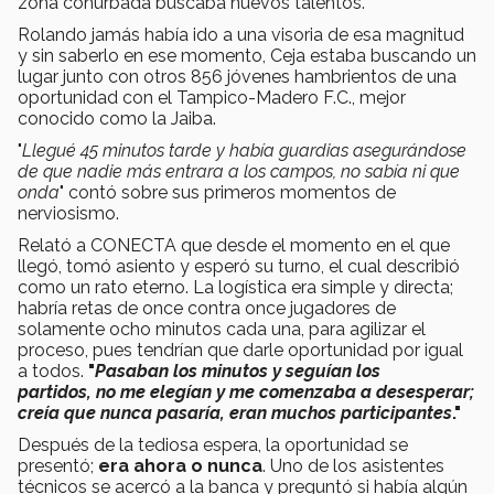
zona conurbada buscaba nuevos talentos.
Rolando jamás había ido a una visoria de esa magnitud
y sin saberlo en ese momento, Ceja estaba buscando un
lugar junto con otros 856 jóvenes hambrientos de una
oportunidad con el Tampico-Madero F.C., mejor
conocido como la Jaiba.
"
Llegué 45 minutos tarde y había guardias asegurándose
de que nadie más entrara a los campos, no sabía ni que
onda
" contó sobre sus primeros momentos de
nerviosismo.
Relató a CONECTA que desde el momento en el que
llegó, tomó asiento y esperó su turno, el cual describió
como un rato eterno. La logística era simple y directa;
habría retas de once contra once jugadores de
solamente ocho minutos cada una, para agilizar el
proceso, pues tendrían que darle oportunidad por igual
a todos.
"
Pasaban los minutos y seguían los
partidos, no me elegían y me comenzaba a desesperar;
creía que nunca pasaría, eran muchos participantes
."
Después de la tediosa espera, la oportunidad se
presentó;
era ahora o nunca
. Uno de los asistentes
técnicos se acercó a la banca y preguntó si había algún