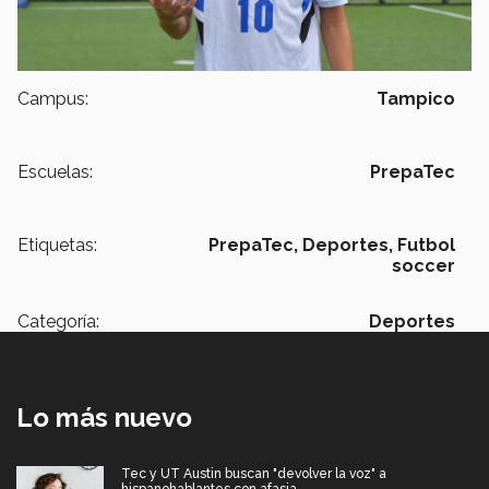
Campus:
Tampico
Escuelas:
PrepaTec
Etiquetas:
PrepaTec,
Deportes,
Futbol
soccer
Categoría:
Deportes
Lo más nuevo
Tec y UT Austin buscan "devolver la voz" a