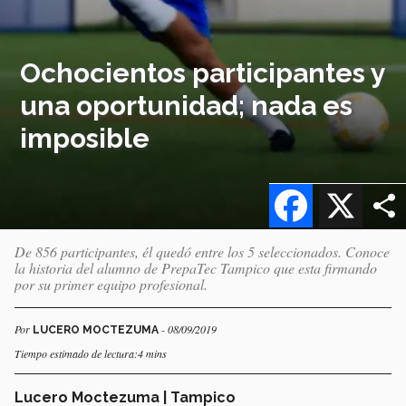
Ochocientos participantes y
una oportunidad; nada es
imposible
Facebook
X
De 856 participantes, él quedó entre los 5 seleccionados. Conoce
la historia del alumno de PrepaTec Tampico que esta firmando
por su primer equipo profesional.
Por
- 08/09/2019
LUCERO MOCTEZUMA
Tiempo estimado de lectura:4 mins
Lucero Moctezuma | Tampico