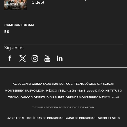
(video)
Más que un festival cultural: así es la magia de
VIBRART 2026 (video)
CAMBIAR IDIOMA
ES
Javier Guzmán: investigación con impacto social
(video)
Síguenos
¡México, en el top del mundial de robótica FIRST
2026! (video)
Vida Tec: Pasión, disciplina y básquetbol, con Gael
Adame (video)
A
AV. EUGENIO GARZA SADA 2501 SUR COL. TECNOLÓGICO C.P. 64849 |
L
¿Cómo es el Modelo Educativo Tec? (video)
MONTERREY, NUEVO LEÓN, MÉXICO | TEL. +52 (81) 8358-2000 D.R.© INSTITUTO
TECNOLÓGICO Y DE ESTUDIOS SUPERIORES DE MONTERREY, MÉXICO. 2018
Vida Tec: Feminismo e Inteligencia Artificial, Paola
*DEC-520912 PROGRAMAS EN MODALIDAD ESCOLARIZADA.
Ricaurte (video)
AVISO LEGAL
POLÍTICAS DE PRIVACIDAD
AVISO DE PRIVACIDAD
SOBRE EL SITIO