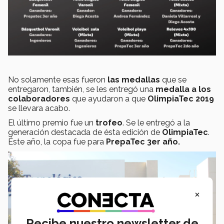
No solamente esas fueron
las medallas
que se
entregaron, también, se les entregó una
medalla a los
colaboradores
que ayudaron a que
OlimpiaTec 2019
se llevara acabo.
El último premio fue un
trofeo
. Se le entregó a la
generación destacada de ésta edición de
OlimpiaTec
.
Éste año, la copa fue para
PrepaTec 3er año.
×
Recibe nuestro newsletter de