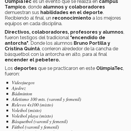
OlimpiaTec
es un evento que se realiza en
campus
Tampico
, donde
alumnos y colaboradores
demuestran sus
habilidades en el deporte
.
Recibiendo al final, un
reconocimiento
a los mejores
equipos en cada disciplina.
Directivos, colaboradores, profesores y alumnos
,
fueron testigos del tradicional
"encendido de
antorcha"
. Donde los alumnos
Bruno Portilla y
Cristina Quintá
, corrieron alrededor de la cancha de
básquetbol con la antorcha en alto, para al final
encender el pebetero.
Los
deportes
que se practicaron en este
OlimpiaTec
,
fueron:
Videojuegos
Ajedrez
Bádminton
Atletismo 100 mts. (varonil y femenil)
Relevos 4x100 (mixto)
Voleibol (mixto)
Voleibol playa (mixto)
Básquetbol (varonil y femenil)
Fútbol (varonil y femenil)