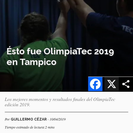
Ésto fue OlimpiaTec 2019
en Tampico
Facebook
X
Los mejores momentos y resultados finales del OlimpiaTec
edición 2019.
Por
- 10/04/2019
GUILLERMO CÉZAR
Tiempo estimado de lectura:2 mins