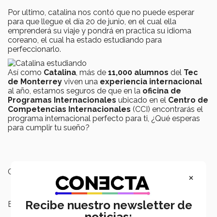
Por ultimo, catalina nos contó que no puede esperar
para que llegue el día 20 de junio, en el cual ella
emprenderá su viaje y pondrá en practica su idioma
coreano, el cual ha estado estudiando para
perfeccionarlo.
Así como
Catalina
, más de
11,000 alumnos
del
Tec
de Monterrey
viven una
experiencia internacional
al año, estamos seguros de que en la
oficina de
Programas Internacionales
ubicado en el
Centro de
Competencias Internacionales
(CCI) encontrarás el
programa internacional perfecto para ti, ¿Qué esperas
para cumplir tu sueño?
Campus:
Tampico
×
Recibe nuestro newsletter de
Etiquetas:
Programas Internacionales
noticias: