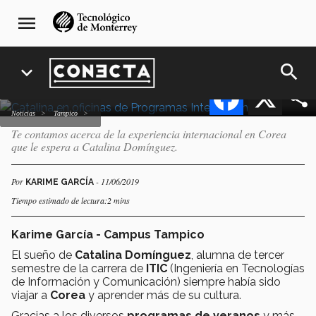
Pasar
navegación
Cumplirá su sueño de
menu
al
principal
estudiar en Corea
contenido
principal
search
expand_more
Facebook
X
Noticias
Tampico
Te contamos acerca de la experiencia internacional en Corea
que le espera a Catalina Domínguez.
Por
- 11/06/2019
KARIME GARCÍA
Tiempo estimado de lectura:2 mins
Karime García - Campus Tampico
El sueño de
Catalina Domínguez
, alumna de tercer
semestre de la carrera de
ITIC
(Ingeniería ­­en Tecnologías
de Información y Comunicación) siempre había sido
viajar a
Corea
y aprender más de su cultura.
Gracias a los diversos
programas de veranos
y más