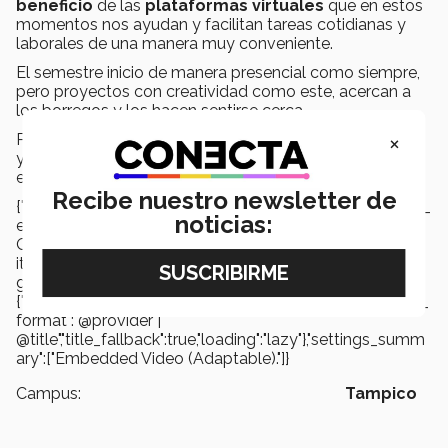
beneficio
de las
plataformas virtuales
que en estos
momentos nos ayudan y facilitan tareas cotidianas y
laborales de una manera muy conveniente.
El semestre inicio de manera presencial como siempre,
pero proyectos con creatividad como este, acercan a
los borregos y los hacen sentirse cerca.
×
Para jugarlo puedes descargar Roblox en un dispositivo
y buscar el mapa como
“Tec simulator”
¡No pierdas
esta oportunidad de acercarte con tus amigos al Tec!
Recibe nuestro newsletter de
{"preview_thumbnail":"/sites/default/files/styles/video_
noticias:
embed_wysiwyg_preview/public/video_thumbnails/k
QbXQJhbg1A.jpg?
itok=uFLBoopL","video_url":"https://youtu.be/kQbXQJhb
g1A","settings":
{"responsive":1,"width":"854","height":"480","autoplay":0,"title_
format":"@provider |
@title","title_fallback":true,"loading":"lazy"},"settings_summ
ary":["Embedded Video (Adaptable)."]}
Campus:
Tampico