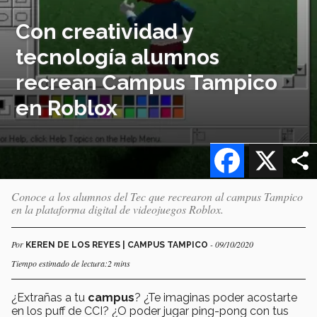
Con creatividad y
tecnología alumnos
recrean Campus Tampico
en Roblox
Facebook
X
Conoce a los alumnos del Tec que recrearon al campus Tampico
en la plataforma digital de videojuegos Roblox.
Por
- 09/10/2020
KEREN DE LOS REYES | CAMPUS TAMPICO
Tiempo estimado de lectura:2 mins
¿Extrañas a tu
campus
? ¿Te imaginas poder acostarte
en los puff de CCI? ¿O poder jugar ping-pong con tus