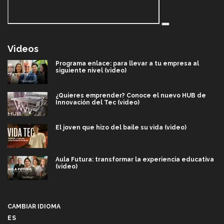
Videos
Programa enlace: para llevar a tu empresa al
siguiente nivel (video)
¿Quieres emprender? Conoce el nuevo HUB de
Innovación del Tec (video)
El joven que hizo del baile su vida (video)
Aula Futura: transformar la experiencia educativa
(video)
Más que un festival cultural: así es la magia de
VIBRART 2026 (video)
CAMBIAR IDIOMA
ES
Javier Guzmán: investigación con impacto social