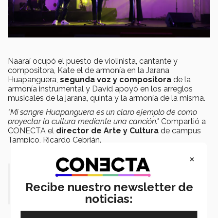
Naaraí ocupó el puesto de violinista, cantante y
compositora, Kate el de armonía en la Jarana
Huapanguera,
segunda voz y compositora
de la
armonía instrumental y David apoyó en los arreglos
musicales de la jarana, quinta y la armonía de la misma.
"Mi sangre Huapanguera es un claro ejemplo de como
proyectar la cultura mediante una canción."
Compartió a
CONECTA el
director de
Arte y Cultura
de campus
Tampico, Ricardo Cebrián.
×
“Llevamos más de 6 años tocando
Recibe nuestro newsletter de
huapango” Kate Reyes.
noticias: