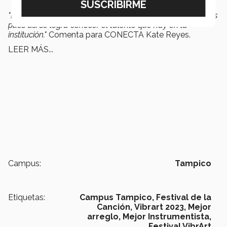
"Estamos felices de que el Tec realice este tipo de eventos
pues así se logra conocer el talento que hay en la
institución."
Comenta para CONECTA Kate Reyes.
LEER MÁS...
Campus:
Tampico
Etiquetas:
Campus Tampico,
Festival de la
Canción,
Vibrart 2023,
Mejor
arreglo,
Mejor Instrumentista,
Festival VibrArt