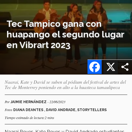
Tec Tampico gana con
huapango el segundo lugar
en Vibrart 2023
Facebook
X
Naarai, Kate y David se suben al pódium del festival de artes del
Tec de Monterrey poniendo en alto a la huasteca tamaulipeca
Por
- 22/06/2023
JAIMIE HERNÁNDEZ
Fotos
DIANA DEANTES , DAVID ANDRADE, STORYTELLERS
Tiempo estimado de lectura:2 mins
Naarai
Reyes, Kate Reyes y David Andrade estudiantes