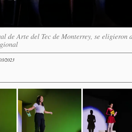
val de Arte del Tec de Monterrey, se eligieron a
egional
/03/2023