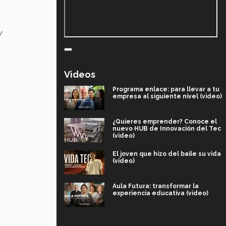
/
Videos
Programa enlace: para llevar a tu
empresa al siguiente nivel (video)
¿Quieres emprender? Conoce el
nuevo HUB de Innovación del Tec
(video)
El joven que hizo del baile su vida
(video)
Aula Futura: transformar la
experiencia educativa (video)
Más que un festival cultural: así es
la magia de VIBRART 2026 (video)