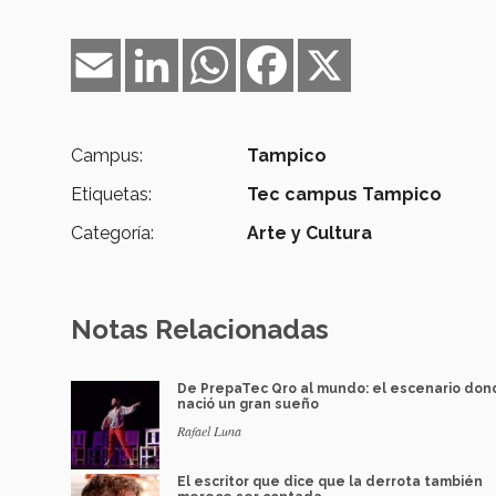
Email
LinkedIn
WhatsApp
Facebook
X
Campus:
Tampico
Etiquetas:
Tec campus Tampico
Categoría:
Arte y Cultura
Notas Relacionadas
De PrepaTec Qro al mundo: el escenario do
nació un gran sueño
Rafael Luna
El escritor que dice que la derrota también