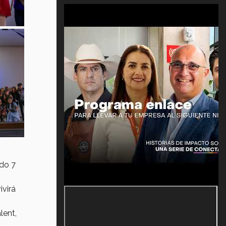
ado 7
ivirá
lent,