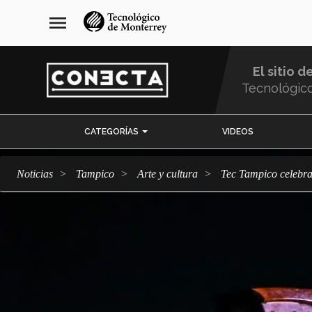
Pasar
navegación
menu
al
principal
contenido
principal
El sitio d
Tecnológic
Menu
CATEGORÍAS
VIDEOS
Comunidad
Noticias
Tampico
arte y cultura
Tec Tampico celebra 