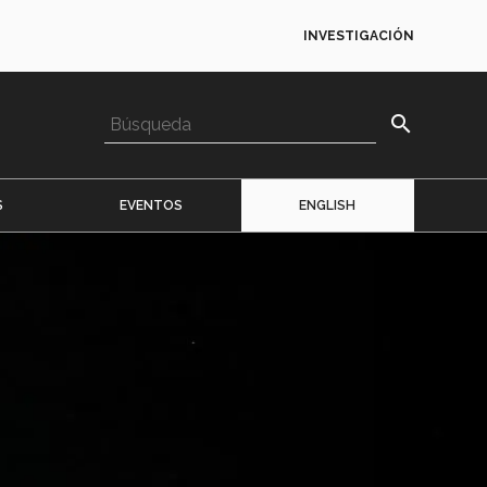
INVESTIGACIÓN
search
S
EVENTOS
ENGLISH