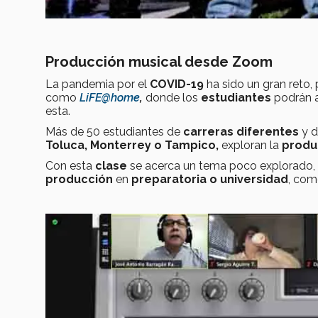
Producción musical desde Zoom
La pandemia por el
COVID-19
ha sido un gran reto,
como
LiFE@home
,
donde los
estudiantes
podrán 
esta.
Más de 50 estudiantes de
carreras diferentes
y d
Toluca, Monterrey o Tampico,
exploran la
produ
Con esta
clase
se acerca un tema poco explorado, a
producción
en
preparatoria o universidad
, com