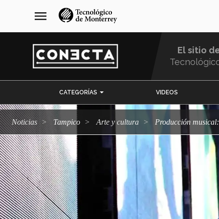
Pasar
navegación
menu
al
principal
contenido
principal
El sitio d
Tecnológic
Menu
CATEGORÍAS
VIDEOS
Comunidad
Noticias
Tampico
arte y cultura
Producción musical