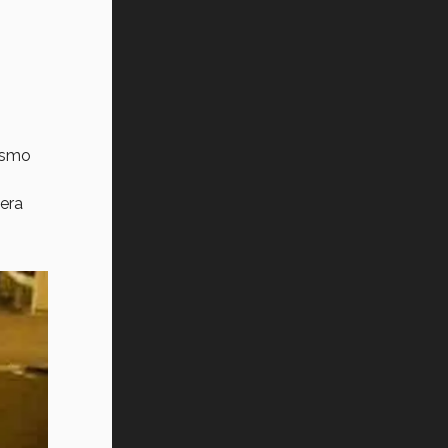
ismo
mera