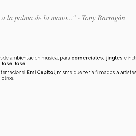
 a la palma de la mano..." - Tony Barragán
esde ambientación musical para
comerciales
,
jingles
e inc
e
José José.
nternacional
Emi Capitol
, misma que tenía firmados a artista
 otros.