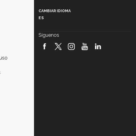
Más que un festival cultural: así es
la magia de VIBRART 2026 (video)
CAMBIAR IDIOMA
ES
Javier Guzmán: investigación con
impacto social (video)
Síguenos
¡México, en el top del mundial de
robótica FIRST 2026! (video)
luso
Vida Tec: Pasión, disciplina y
básquetbol, con Gael Adame
(video)
s
¿Cómo es el Modelo Educativo
Tec? (video)
Vida Tec: Feminismo e Inteligencia
Artificial, Paola Ricaurte (video)