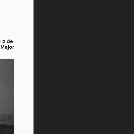
riz de
y
Mejor