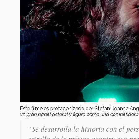
Este filme es protagonizado por Stefani Joanne A
un gran papel actoral y figura como una competidora
“Se desarrolla la historia con el per
estrella de la música country con pr