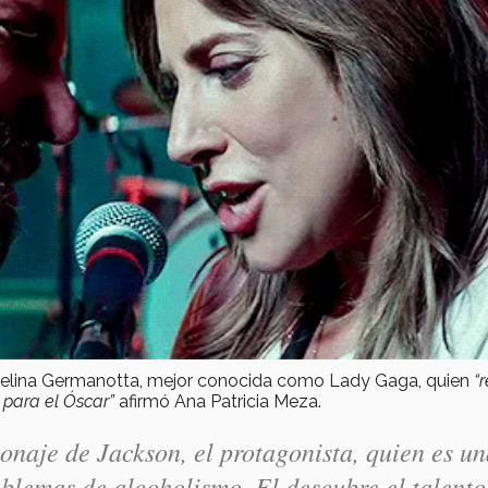
ngelina Germanotta, mejor conocida como Lady Gaga, quien
“r
 para el Óscar”
afirmó Ana Patricia Meza.
sonaje de Jackson, el protagonista, quien es u
oblemas de alcoholismo. El descubre el talento