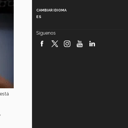
Más que un festival cultural: así es
la magia de VIBRART 2026 (video)
CAMBIAR IDIOMA
ES
Javier Guzmán: investigación con
impacto social (video)
Síguenos
¡México, en el top del mundial de
robótica FIRST 2026! (video)
Vida Tec: Pasión, disciplina y
básquetbol, con Gael Adame
(video)
¿Cómo es el Modelo Educativo
Tec? (video)
Vida Tec: Feminismo e Inteligencia
 está
Artificial, Paola Ricaurte (video)
,