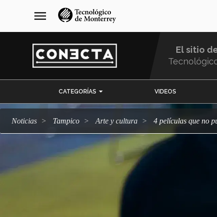
Pasar
navegación
menu
al
principal
contenido
principal
El sitio d
Tecnológic
Menu
CATEGORÍAS
VIDEOS
Comunidad
Noticias
Tampico
arte y cultura
4 películas que no 