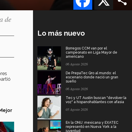
a de
Lo más nuevo
Borregos CCM van por el
campeonato en Liga Mayor de
americano
06 Agosto 2026
ores
De PrepaTec Qro al mundo: el
escenario donde nació un gran
artió
sueño
06 Agosto 2026
Tec y UT Austin buscan "devolver la
voz" a hispanohablantes con afasia
05 Agosto 2026
Mejor
En la ONU: mexicana y EXATEC
representó en Nueva York a la
juventud