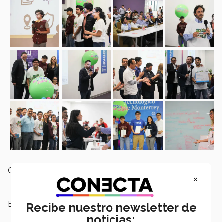
Campus:
Tampico
×
Etiquetas:
Hackathón
Recibe nuestro newsletter de
noticias: