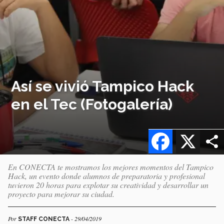
Así se vivió Tampico Hack
en el Tec (Fotogalería)
Facebook
X
En CONECTA te mostramos los mejores momentos del Tampico
Hack, un evento donde alumnos de preparatoria y profesional
tuvieron 20 horas para explotar su creatividad y desarrollar un
proyecto para mejorar su ciudad.
Por
- 29/04/2019
STAFF CONECTA