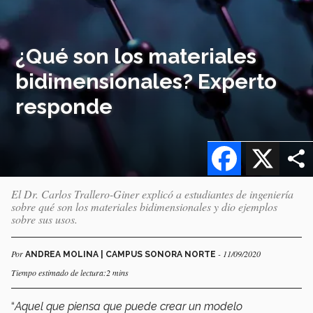
¿Qué son los materiales
bidimensionales? Experto
responde
Facebook
X
El Dr. Carlos Trallero-Giner explicó a estudiantes de ingeniería
sobre qué son los materiales bidimensionales y dio ejemplos
sobre sus usos.
Por
- 11/09/2020
ANDREA MOLINA | CAMPUS SONORA NORTE
Tiempo estimado de lectura:2 mins
“
Aquel que piensa que puede crear un modelo