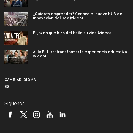
¿Quieres emprender? Conoce el nuevo HUB de
Innovación del Tec (video)
El joven que hizo del baile su vida (video)
Aula Futura: transformar la experiencia educativa
(video)
Más que un festival cultural: así es la magia de
VIBRART 2026 (video)
CAMBIAR IDIOMA
ES
Javier Guzmán: investigación con impacto social
(video)
Síguenos
¡México, en el top del mundial de robótica FIRST
2026! (video)
Vida Tec: Pasión, disciplina y básquetbol, con Gael
Adame (video)