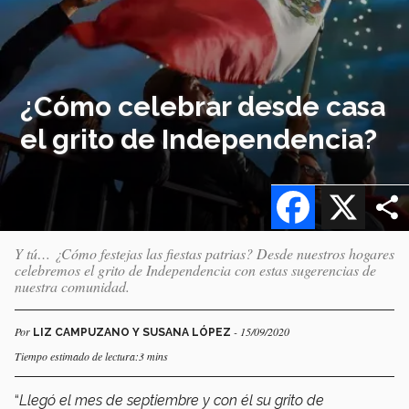
¿Cómo celebrar desde casa
el grito de Independencia?
Facebook
X
Y tú… ¿Cómo festejas las fiestas patrias? Desde nuestros hogares
celebremos el grito de Independencia con estas sugerencias de
nuestra comunidad.
Por
- 15/09/2020
LIZ CAMPUZANO Y SUSANA LÓPEZ
Tiempo estimado de lectura:3 mins
“
Llegó el mes de septiembre y con él su grito de