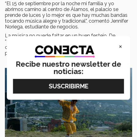
“El 15 de septiembre por la noche mi familia y yo
abrimos camino al centro de Álamos, el palacio se
prende de luces y lo mejor es que hay muchas bandas
tocando música alegre y tradicional”, comentó Jennifer
Noriega, estudiante de negocios.
La música no puede faltar en un buen festejo. De
“México lindo y querido” a “Mexicana Hermosa”, a
×
continuación, te compartimos una playlist a la que
puedes poner play durante tu celebración.
Recibe nuestro newsletter de
noticias: