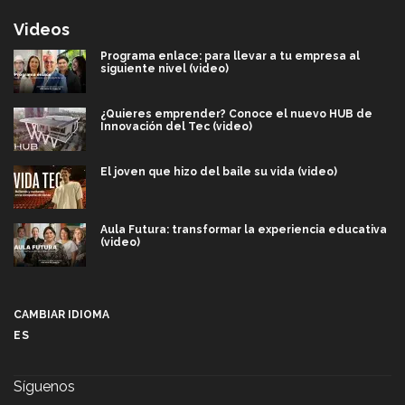
Videos
Programa enlace: para llevar a tu empresa al
siguiente nivel (video)
¿Quieres emprender? Conoce el nuevo HUB de
Innovación del Tec (video)
El joven que hizo del baile su vida (video)
Aula Futura: transformar la experiencia educativa
(video)
Más que un festival cultural: así es la magia de
VIBRART 2026 (video)
CAMBIAR IDIOMA
ES
Javier Guzmán: investigación con impacto social
(video)
Síguenos
¡México, en el top del mundial de robótica FIRST