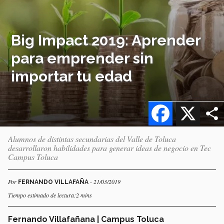
Big Impact 2019: Aprender
para emprender sin
importar tu edad
Facebook
X
Alumnos de distintas secundarias del Valle de Toluca
desarrollaron habilidades para generar ideas de negocio en Tec
Campus Toluca
Por
- 21/03/2019
FERNANDO VILLAFAÑA
Tiempo estimado de lectura:2 mins
Fernando Villafañana | Campus Toluca