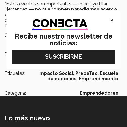
“Estos eventos son importantes ­― concluye Pilar
Hernández. ― porque
rompen paradigmas acerca
del emprendimiento y motiva a los más jóvenes
a
×
que desarrollen sus buenas ideas para generar un
impacto sin importar su edad”.
Recibe nuestro newsletter de
Campus:
Toluca
noticias:
Escuelas:
Negocios
Etiquetas:
Impacto Social,
PrepaTec,
Escuela
de negocios,
Emprendimiento
Categoría:
Emprendedores
Lo más nuevo