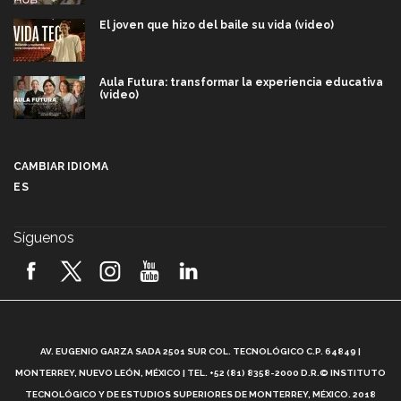
El joven que hizo del baile su vida (video)
Aula Futura: transformar la experiencia educativa
(video)
Más que un festival cultural: así es la magia de
VIBRART 2026 (video)
CAMBIAR IDIOMA
ES
Javier Guzmán: investigación con impacto social
(video)
Síguenos
¡México, en el top del mundial de robótica FIRST
2026! (video)
Vida Tec: Pasión, disciplina y básquetbol, con Gael
Adame (video)
A
AV. EUGENIO GARZA SADA 2501 SUR COL. TECNOLÓGICO C.P. 64849 |
L
¿Cómo es el Modelo Educativo Tec? (video)
MONTERREY, NUEVO LEÓN, MÉXICO | TEL. +52 (81) 8358-2000 D.R.© INSTITUTO
TECNOLÓGICO Y DE ESTUDIOS SUPERIORES DE MONTERREY, MÉXICO. 2018