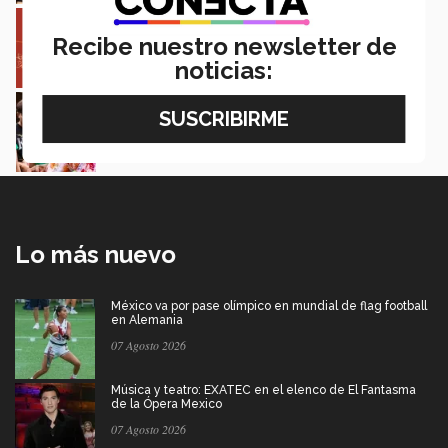
Entre miles: mexicana gana beca de maestría
Erasmus Mundus LIVE
Recibe nuestro newsletter de
Natalia Croda
noticias:
Estudiantes de 5 campus Tec impulsan
proyectos en la Sierra Tarahumara
Juan José Flores Nava
Lo más nuevo
México va por pase olímpico en mundial de flag football
en Alemania
07 Agosto 2026
Música y teatro: EXATEC en el elenco de El Fantasma
de la Ópera Mexico
07 Agosto 2026