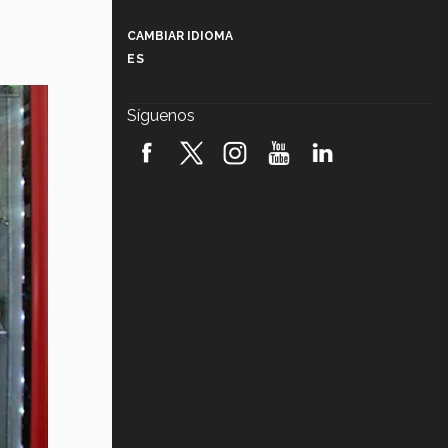
Más que un festival cultural: así es
la magia de VIBRART 2026 (video)
CAMBIAR IDIOMA
ES
Javier Guzmán: investigación con
impacto social (video)
Síguenos
¡México, en el top del mundial de
robótica FIRST 2026! (video)
Vida Tec: Pasión, disciplina y
básquetbol, con Gael Adame
(video)
¿Cómo es el Modelo Educativo
Tec? (video)
Vida Tec: Feminismo e Inteligencia
Artificial, Paola Ricaurte (video)