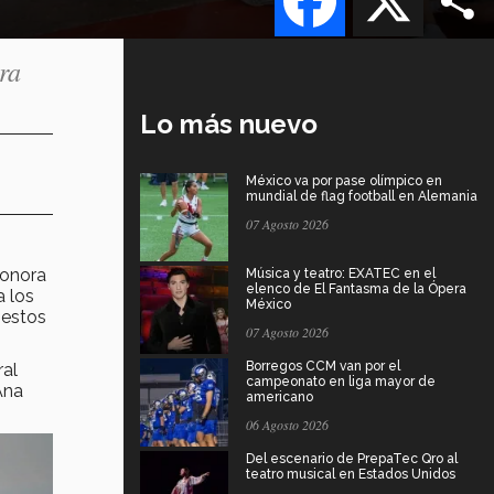
ra
Lo más nuevo
México va por pase olímpico en
mundial de flag football en Alemania
07 Agosto 2026
onora
Música y teatro: EXATEC en el
elenco de El Fantasma de la Ópera
a los
México
 estos
07 Agosto 2026
Borregos CCM van por el
ral
campeonato en liga mayor de
Ana
americano
06 Agosto 2026
Del escenario de PrepaTec Qro al
teatro musical en Estados Unidos