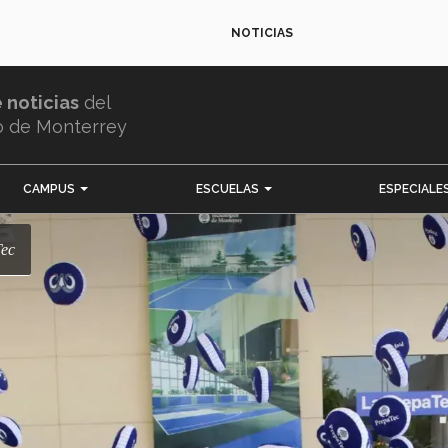
NOTICIAS
e noticias
del
o de Monterrey
CAMPUS
ESCUELAS
ESPECIALE
Tec