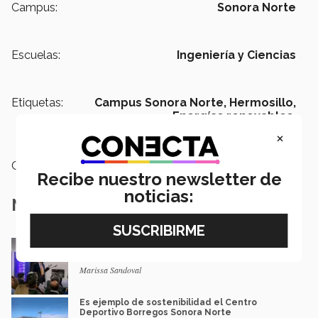
Campus:
Sonora Norte
Escuelas:
Ingeniería y Ciencias
Etiquetas:
Campus Sonora Norte,
Hermosillo,
Energías renovables,
Sostenibilidad
×
Categoría:
Educación
Recibe nuestro newsletter de
noticias:
Notas Relacionadas
Llevando la construcción en México al
siguiente nivel
Marissa Sandoval
Es ejemplo de sostenibilidad el Centro
Deportivo Borregos Sonora Norte