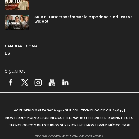
Aula Futura: transformar la experiencia educativa
(video)
Más que un festival cultural: así es la magia de
VIBRART 2026 (video)
CAMBIAR IDIOMA
ES
Javier Guzmán: investigación con impacto social
(video)
Síguenos
¡México, en el top del mundial de robótica FIRST
2026! (video)
Vida Tec: Pasión, disciplina y básquetbol, con Gael
Adame (video)
A
AV. EUGENIO GARZA SADA 2501 SUR COL. TECNOLÓGICO C.P. 64849 |
L
¿Cómo es el Modelo Educativo Tec? (video)
MONTERREY, NUEVO LEÓN, MÉXICO | TEL. +52 (81) 8358-2000 D.R.© INSTITUTO
TECNOLÓGICO Y DE ESTUDIOS SUPERIORES DE MONTERREY, MÉXICO. 2018
Vida Tec: Feminismo e Inteligencia Artificial, Paola
*DEC-520912 PROGRAMAS EN MODALIDAD ESCOLARIZADA.