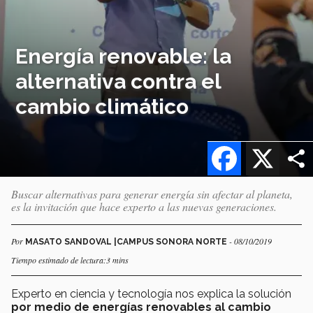
Energía renovable: la
alternativa contra el
cambio climático
Facebook
X
Buscar alternativas para generar energía sin afectar al planeta,
es la invitación que hace experto a las nuevas generaciones.
Por
- 08/10/2019
MASATO SANDOVAL |CAMPUS SONORA NORTE
Tiempo estimado de lectura:3 mins
Experto en ciencia y tecnología nos explica la solución
por medio de energías renovables al cambio