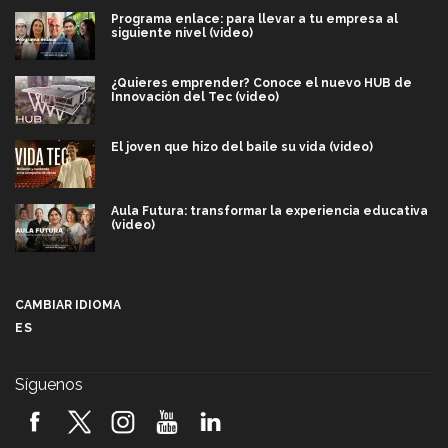
Programa enlace: para llevar a tu empresa al
siguiente nivel (video)
¿Quieres emprender? Conoce el nuevo HUB de
Innovación del Tec (video)
El joven que hizo del baile su vida (video)
Aula Futura: transformar la experiencia educativa
(video)
Más que un festival cultural: así es la magia de
VIBRART 2026 (video)
CAMBIAR IDIOMA
ES
Javier Guzmán: investigación con impacto social
(video)
Síguenos
¡México, en el top del mundial de robótica FIRST
2026! (video)