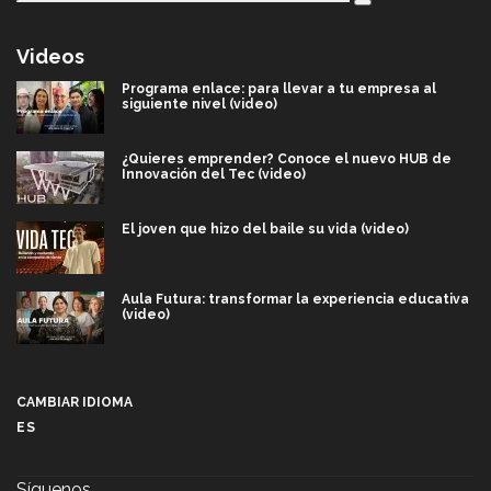
Videos
Programa enlace: para llevar a tu empresa al
siguiente nivel (video)
¿Quieres emprender? Conoce el nuevo HUB de
Innovación del Tec (video)
El joven que hizo del baile su vida (video)
Aula Futura: transformar la experiencia educativa
(video)
Más que un festival cultural: así es la magia de
VIBRART 2026 (video)
CAMBIAR IDIOMA
ES
Javier Guzmán: investigación con impacto social
(video)
Síguenos