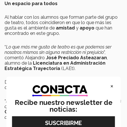
Un espacio para todos
Al hablar con los alumnos que forman parte del grupo
de teatro, todos coincidieron en que lo que más les
gusta es el ambiente de
amistad
y
apoyo
que han
encontrado en este grupo.
“
Lo que más me gusta de teatro es que podemos ser
nosotros mismos sin alguna restricción ni prejuicio
”,
comentó Alejandro
José Preciado Asteazaran
,
alumno de la
Licenciatura en Administración
Estratégica Trayectoria
(LAEt).
Detrás de escena, cada alumno hace su ritual, debido a
×
que cada quién maneja los nervios de diferente manera.
“
Los de tramoya estamos muy apurados porque tenemos
Recibe nuestro newsletter de
que meter y sacar todo rápido
”, compartió
Julio Cesar
noticias:
Corona Estrada
, alumno de LDI. “
Pero cuando se
acaba, se siente la satisfacción de que ya se hizo bien
”.