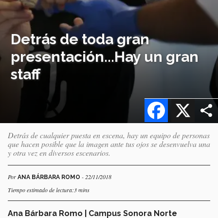
Detrás de toda gran
presentación...Hay un gran
staff
Facebook
X
Detrás de cualquier puesta en escena, hay un equipo de personas
que hacen posible que la imagen ante tus ojos se desenvuelva una
y otra vez en diversos escenarios.
Por
- 22/11/2018
ANA BÁRBARA ROMO
Tiempo estimado de lectura:3 mins
Ana Bárbara Romo | Campus Sonora Norte