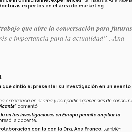
lligence in omnichannel experiences
”, la maestra Ana Valeri
 doctoras expertos en el área de marketing
.
trabajo que abre la conversación para futura
erés e importancia para la actualidad” .-Ana
l
n que sintió al presentar su investigación en un evento
ha experiencia en el área y compartir experiencias de conocim
ficante
”,
comentó.
do en las investigaciones en Europa permite ampliar la
resó la docente.
colaboración con la con la Dra. Ana Franco
, también