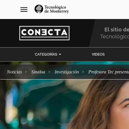
Pasar
navegación
menu
al
principal
contenido
principal
El sitio d
Tecnológic
Menu
CATEGORÍAS
VIDEOS
Comunidad
Noticias
Sinaloa
Investigación
Profesora Tec present