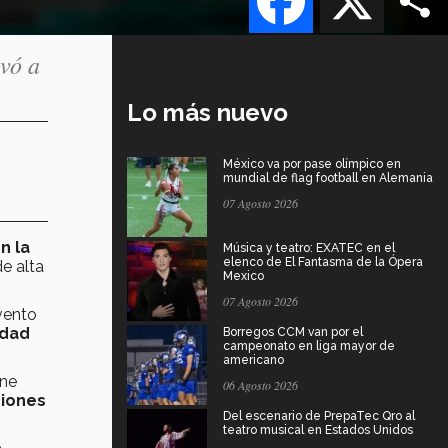
evó a
Lo más nuevo
México va por pase olímpico en
mundial de flag football en Alemania
07 Agosto 2026
en la
Música y teatro: EXATEC en el
elenco de El Fantasma de la Ópera
e alta
Mexico
07 Agosto 2026
vento
idad
Borregos CCM van por el
campeonato en liga mayor de
americano
ene
06 Agosto 2026
niones
Del escenario de PrepaTec Qro al
teatro musical en Estados Unidos