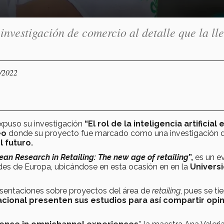
investigación de comercio al detalle que la ll
0/2022
xpuso su investigación
“El rol de la inteligencia artificial 
eo
donde su proyecto fue marcado como una investigación d
l futuro.
an Research in Retailing: The new age of retailing
”,
es un e
des de Europa, ubicándose en esta ocasión en en la
Univers
esentaciones sobre proyectos del área de
retailing
, pues se ti
nacional presenten sus estudios para así compartir opi