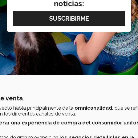
noticias:
de venta
oyecto habla principalmente de la
omnicanalidad,
que se refi
n los diferentes canales de venta.
rar una experiencia de compra del consumidor unifo
mas de gran relevancia en
los negocios detallistas en la