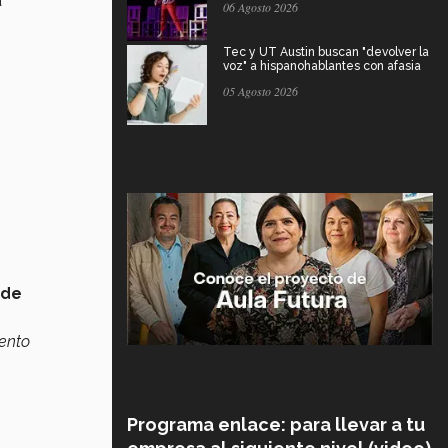
a
06 Agosto 2026
Tec y UT Austin buscan "devolver la
voz" a hispanohablantes con afasia
s
05 Agosto 2026
 de
iento
Programa enlace: para llevar a tu