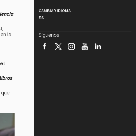
Más que un festival cultural: así es
la magia de VIBRART 2026 (video)
CAMBIAR IDIOMA
iencia
ES
Javier Guzmán: investigación con
impacto social (video)
l
,
en la
Síguenos
¡México, en el top del mundial de
robótica FIRST 2026! (video)
Vida Tec: Pasión, disciplina y
el
básquetbol, con Gael Adame
(video)
libros
¿Cómo es el Modelo Educativo
Tec? (video)
s que
Vida Tec: Feminismo e Inteligencia
Artificial, Paola Ricaurte (video)