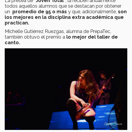
La presea de
"Joven Total"
, la reciben anualmente
todos aquellos alumnos que se destacan por obtener
un
promedio de 95 o más
y que, adicionalmente,
son
los mejores en la disciplina extra académica que
practican.
Michelle Gutiérrez Ruezgas, alumna de PrepaTec,
tambíén obtuvo el premio a
lo mejor del taller de
canto.