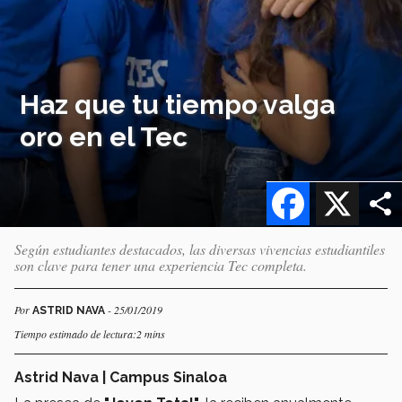
Haz que tu tiempo valga
oro en el Tec
Facebook
X
Según estudiantes destacados, las diversas vivencias estudiantiles
son clave para tener una experiencia Tec completa.
Por
- 25/01/2019
ASTRID NAVA
Tiempo estimado de lectura:2 mins
Astrid Nava | Campus Sinaloa