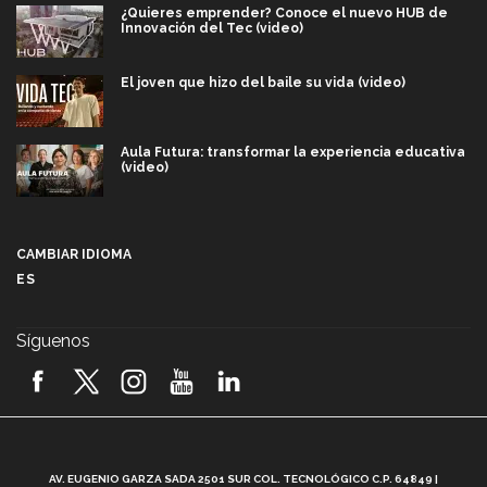
¿Quieres emprender? Conoce el nuevo HUB de
Innovación del Tec (video)
El joven que hizo del baile su vida (video)
Aula Futura: transformar la experiencia educativa
(video)
Más que un festival cultural: así es la magia de
VIBRART 2026 (video)
CAMBIAR IDIOMA
ES
Javier Guzmán: investigación con impacto social
(video)
Síguenos
¡México, en el top del mundial de robótica FIRST
2026! (video)
Vida Tec: Pasión, disciplina y básquetbol, con Gael
Adame (video)
A
AV. EUGENIO GARZA SADA 2501 SUR COL. TECNOLÓGICO C.P. 64849 |