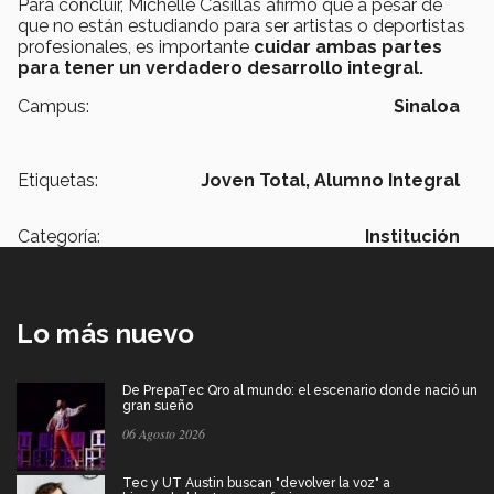
Para concluir, Michelle Casillas afirmó que a pesar de
que no están estudiando para ser artistas o deportistas
profesionales, es importante
cuidar ambas partes
para tener un verdadero desarrollo integral.
Campus:
Sinaloa
Etiquetas:
Joven Total,
Alumno Integral
Categoría:
Institución
Lo más nuevo
De PrepaTec Qro al mundo: el escenario donde nació un
gran sueño
06 Agosto 2026
Tec y UT Austin buscan "devolver la voz" a