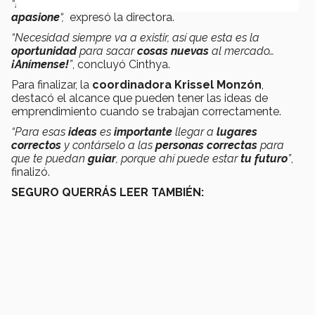
“El chiste es
encontrar
una
idea
que a ti te
guste
, que te
apasione
“,
expresó la directora.
“Necesidad siempre va a existir, así que esta es la
oportunidad
para sacar
cosas nuevas
al mercado…
¡Anímense!
”
, concluyó Cinthya.
Para finalizar, la
coordinadora Krissel Monzón
,
destacó el alcance que pueden tener las ideas de
emprendimiento cuando se trabajan correctamente.
“Para esas
ideas
es
importante
llegar a
lugares
correctos
y contárselo a las
personas correctas
para
que te puedan
guiar
, porque ahí puede estar
tu futuro
”
,
finalizó.
SEGURO QUERRÁS LEER TAMBIÉN: