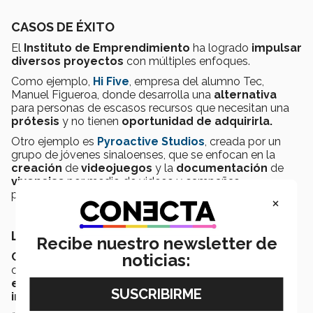
CASOS DE ÉXITO
El
Instituto de Emprendimiento
ha logrado
impulsar
diversos proyectos
con múltiples enfoques.
Como ejemplo,
Hi Five
, empresa del alumno Tec,
Manuel Figueroa, donde desarrolla una
alternativa
para personas de escasos recursos que necesitan una
prótesis
y no tienen
oportunidad de adquirirla.
Otro ejemplo es
Pyroactive Studios
, creada por un
grupo de jóvenes sinaloenses, que se enfocan en la
creación
de
videojuegos
y la
documentación
de
vivencias
por medio de videos y campañas
publicitarias.
×
LA CLAVE ES INTENTARLO
Recibe nuestro newsletter de
noticias:
Cinthya Flores
,
directora
del IEEGL en Sinaloa,
comparte que el
elemento principal
para
emprender
es la
pasión
, por lo que lanza una
invitación
a la
sociedad sinaloense
.