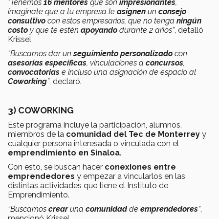
“Tenemos
16 mentores
que son
impresionantes
,
imaginate que a tu empresa le
asignen
un
consejo
consultivo
con estos empresarios, que no tenga
ningún
costo
y que te estén
apoyando
durante 2 años”
, detalló
Krissel
“Buscamos dar un
seguimiento personalizado
con
asesorías específicas
, vinculaciones a
concursos
,
convocatorias
e incluso una asignación de espacio al
Coworking
”
, declaró.
3) COWORKING
Este programa incluye la participación, alumnos,
miembros de la
comunidad del Tec de Monterrey
y
cualquier persona interesada o vinculada con el
emprendimiento en Sinaloa
.
Con esto, se buscan hacer
conexiones entre
emprendedores
y empezar a vincularlos en las
distintas actividades que tiene el Instituto de
Emprendimiento.
“Buscamos
crear
una
comunidad
de
emprendedores
”
,
mencionó Krissel.