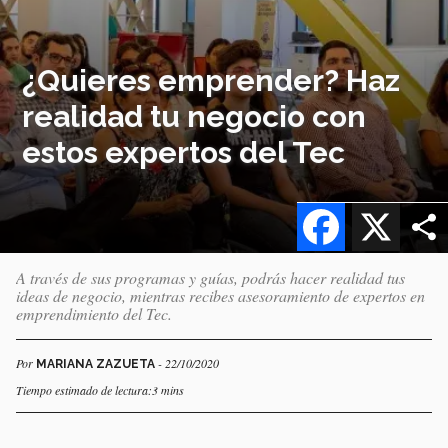
¿Quieres emprender? Haz
realidad tu negocio con
estos expertos del Tec
Facebook
X
A través de sus programas y guías, podrás hacer realidad tus
ideas de negocio, mientras recibes asesoramiento de expertos en
emprendimiento del Tec.
Por
- 22/10/2020
MARIANA ZAZUETA
Tiempo estimado de lectura:3 mins