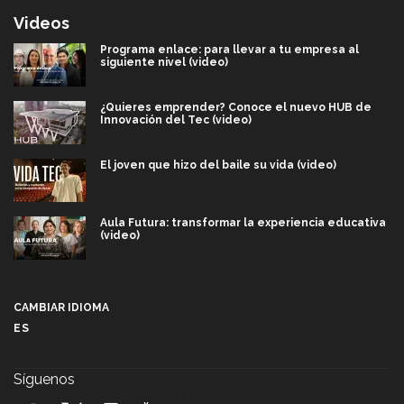
Videos
Programa enlace: para llevar a tu empresa al
siguiente nivel (video)
¿Quieres emprender? Conoce el nuevo HUB de
Innovación del Tec (video)
El joven que hizo del baile su vida (video)
Aula Futura: transformar la experiencia educativa
(video)
Más que un festival cultural: así es la magia de
VIBRART 2026 (video)
CAMBIAR IDIOMA
ES
Javier Guzmán: investigación con impacto social
(video)
Síguenos
¡México, en el top del mundial de robótica FIRST