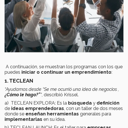
A continuación, se muestran los programas con los que
puedes
iniciar o continuar un emprendimiento
:
1. TECLEAN
“Ayudamos desde “Se me ocurrió una idea de negocios ,
¿Cómo le hago?”
”
, describió Krissel.
a) TECLEAN EXPLORA: Es la
búsqueda
y
definición
de
ideas
emprendedoras
, con un taller de dos meses
donde se
enseñan
herramientas
generales para
implementarlas
en su idea.
b) TECLEAN LAUNCH: Es el taller para
empresas