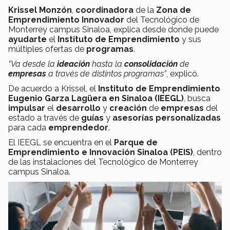
Krissel
Monzón
,
coordinadora
de la
Zona de
Emprendimiento
Innovador
del Tecnológico de
Monterrey campus Sinaloa, explica desde donde puede
ayudarte
el
Instituto de Emprendimiento
y sus
múltiples ofertas de
programas
.
“Va desde la
ideación
hasta la
consolidación
de
empresas
a través de distintos programas”
, explicó.
De acuerdo a Krissel, el
Instituto de Emprendimiento
Eugenio Garza Lagüera en Sinaloa (IEEGL)
, busca
impulsar
el
desarrollo
y
creación
de
empresas
del
estado a través de
guías
y
asesorías
personalizadas
para cada
emprendedor
.
El IEEGL se encuentra en el
Parque de
Emprendimiento e Innovación Sinaloa (PEIS)
, dentro
de las instalaciones del Tecnológico de Monterrey
campus Sinaloa.