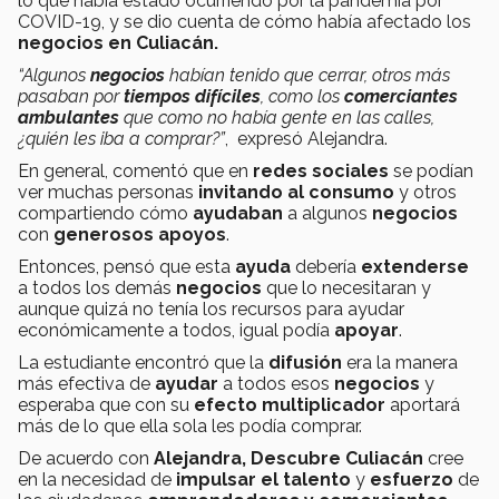
lo que había estado ocurriendo por la pandemia por
COVID-19, y se dio cuenta de cómo había afectado los
negocios en Culiacán.
“Algunos
negocios
habían tenido que cerrar, otros más
pasaban por
tiempos difíciles
, como los
comerciantes
ambulantes
que como no había gente en las calles,
¿quién les iba a comprar?”
, expresó Alejandra.
En general, comentó que en
redes sociales
se podían
ver muchas personas
invitando al consumo
y otros
compartiendo cómo
ayudaban
a algunos
negocios
con
generosos apoyos
.
Entonces, pensó que esta
ayuda
debería
extenderse
a todos los demás
negocios
que lo necesitaran y
aunque quizá no tenía los recursos para ayudar
económicamente a todos, igual podía
apoyar
.
La estudiante encontró que la
difusión
era la manera
más efectiva de
ayudar
a todos esos
negocios
y
esperaba que con su
efecto multiplicador
aportará
más de lo que ella sola les podía comprar.
De acuerdo con
Alejandra, Descubre Culiacán
cree
en la necesidad de
impulsar el talento
y
esfuerzo
de