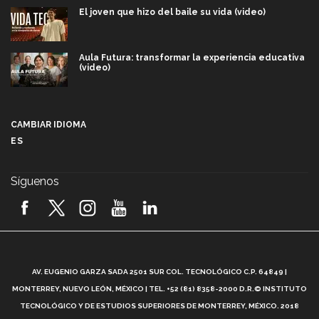
El joven que hizo del baile su vida (video)
Aula Futura: transformar la experiencia educativa
(video)
Más que un festival cultural: así es la magia de
VIBRART 2026 (video)
CAMBIAR IDIOMA
ES
Javier Guzmán: investigación con impacto social
(video)
Síguenos
¡México, en el top del mundial de robótica FIRST
2026! (video)
Vida Tec: Pasión, disciplina y básquetbol, con Gael
Adame (video)
A
AV. EUGENIO GARZA SADA 2501 SUR COL. TECNOLÓGICO C.P. 64849 |
L
¿Cómo es el Modelo Educativo Tec? (video)
MONTERREY, NUEVO LEÓN, MÉXICO | TEL. +52 (81) 8358-2000 D.R.© INSTITUTO
TECNOLÓGICO Y DE ESTUDIOS SUPERIORES DE MONTERREY, MÉXICO. 2018