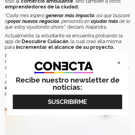
solo al
comercio ambulante
, sino también a otros
emprendedores de la ciudad.
“Cada mes espero
generar más impacto
, así que buscaré
a
poyar nuevos negocios
, pensando en
ayudar más
de lo
que estoy ayudando ahora”
, declaró Alejandra.
Actualmente, la estudiante se encuentra probando la
app de
Descubre Culiacán
, la cual creó ella misma
para
incrementar el alcance de su proyecto.
Por su parte, Vinicio Gaxiola profesor de la escuela de
×
negocios en campus Sinaloa, como testigo del
desarrollo de la joven resaltó algunas de sus cualidades.
“Alejandra siempre ha sido una persona con un alto nivel
Recibe nuestro newsletter de
de
compromiso
tanto con sus
estudios
como con su
noticias:
comunidad
y
Descubre Culiacán
lo refleja
perfectamente”
, indicó el profesor.