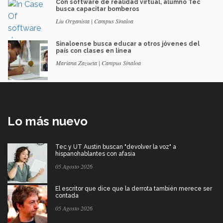
Con software de realidad virtual, alumno Tec
busca capacitar bomberos
Liu Organista | Campus Sinaloa
Sinaloense busca educar a otros jóvenes del
país con clases en línea
Mariana Zazueta | Campus Sinaloa
Lo más nuevo
Tec y UT Austin buscan "devolver la voz" a
hispanohablantes con afasia
05 Agosto 2026
El escritor que dice que la derrota también merece ser
contada
05 Agosto 2026