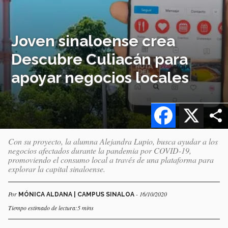
Joven sinaloense crea
Descubre Culiacán para
apoyar negocios locales
Facebook
X
Con su proyecto, la alumna Alejandra Lupio, busca ayudar a los
negocios afectados durante la pandemia por COVID-19,
promoviendo el consumo local a través de una plataforma para
explorar la capital sinaloense.
Por
- 16/10/2020
MÓNICA ALDANA | CAMPUS SINALOA
Tiempo estimado de lectura:5 mins