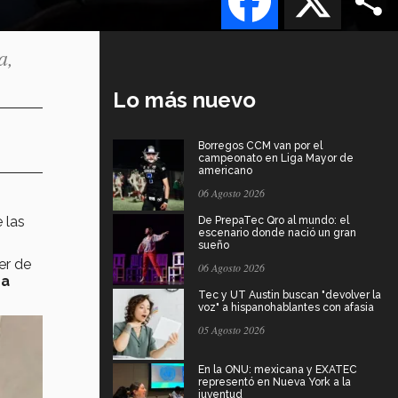
a,
Lo más nuevo
Borregos CCM van por el
campeonato en Liga Mayor de
americano
06 Agosto 2026
 las
De PrepaTec Qro al mundo: el
escenario donde nació un gran
sueño
er de
06 Agosto 2026
ra
Tec y UT Austin buscan "devolver la
voz" a hispanohablantes con afasia
05 Agosto 2026
En la ONU: mexicana y EXATEC
representó en Nueva York a la
juventud