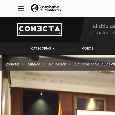
Pasar
navegación
menu
al
principal
contenido
principal
El sitio d
Tecnológic
Menu
CATEGORÍAS
VIDEOS
Comunidad
Noticias
Sinaloa
Educación
Caminos hacia la paz 