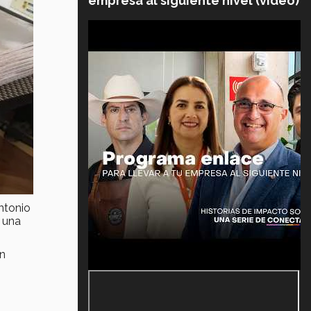
empresa al siguiente nivel (video)
ntonio
r una
en