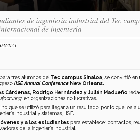
tudiantes de ingeniería industrial del Tec cam
internacional de ingeniería
/03/2023
ara tres alumnos del
Tec campus Sinaloa
, se convirtió en
ngreso
IISE Annual Conference
New Orleans.
s Cárdenas, Rodrigo Hernández y Julián Madueño
reda
facturing
, en organizaciones no lucrativas.
 que se utilizó para llegar a un resultado, por lo que los a
niería industrial y sistemas, IISE.
s jóvenes y a los estudiantes
para establecer contactos, reu
doras de la ingeniería industrial.