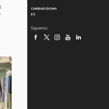
Más que un festival cultural: así es
la magia de VIBRART 2026 (video)
t,
CAMBIAR IDIOMA
e
ES
Javier Guzmán: investigación con
impacto social (video)
Síguenos
¡México, en el top del mundial de
robótica FIRST 2026! (video)
Vida Tec: Pasión, disciplina y
básquetbol, con Gael Adame
(video)
¿Cómo es el Modelo Educativo
Tec? (video)
Vida Tec: Feminismo e Inteligencia
Artificial, Paola Ricaurte (video)