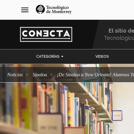
Pasar
navegación
menu
al
principal
contenido
principal
El sitio d
Tecnológic
Menu
CATEGORÍAS
VIDEOS
Comunidad
Noticias
Sinaloa
¡De Sinaloa a New Orleans! Alumnos Te