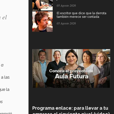
05 Agosto 2026
El escritor que dice que la derrota
 el
también merece ser contada
05 Agosto 2026
 a
 a las
que la
os
Programa enlace: para llevar a tu
pareció