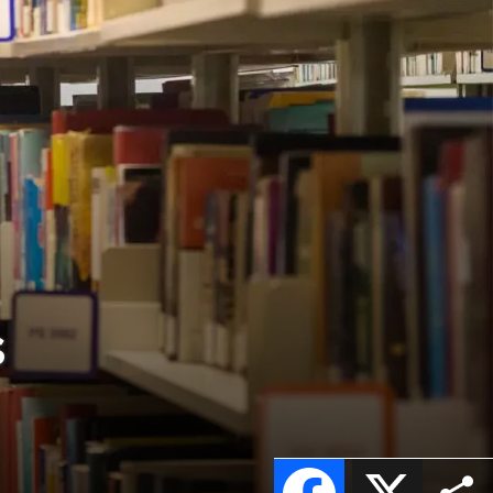
s
Facebook
X