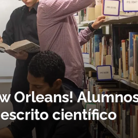
ew Orleans! Alumno
scrito científico