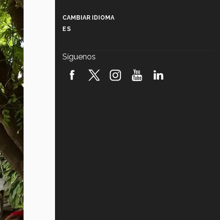
Más que un festival cultural: así es
la magia de VIBRART 2026 (video)
CAMBIAR IDIOMA
ES
Javier Guzmán: investigación con
impacto social (video)
Síguenos
¡México, en el top del mundial de
robótica FIRST 2026! (video)
Vida Tec: Pasión, disciplina y
básquetbol, con Gael Adame
(video)
¿Cómo es el Modelo Educativo
Tec? (video)
Vida Tec: Feminismo e Inteligencia
Artificial, Paola Ricaurte (video)