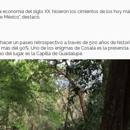
a economía del siglo XX, hicieron los cimientos de los hoy m
e México", destacó.
s hacer un paseo retrospectivo a través de 500 años de histori
n más del 90%. Uno de los enigmas de Cosalá es la presencia
 del lugar, es la Capilla de Guadalupe.