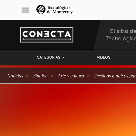
Pasar
navegación
menu
al
principal
contenido
principal
El sitio d
Tecnológic
Menu
CATEGORÍAS
VIDEOS
Comunidad
Noticias
Sinaloa
arte y cultura
Destinos mágicos pa