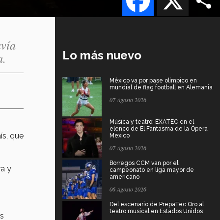
avía
Lo más nuevo
a.
México va por pase olímpico en
mundial de flag football en Alemania
07 Agosto 2026
Música y teatro: EXATEC en el
elenco de El Fantasma de la Ópera
ís, que
Mexico
07 Agosto 2026
Borregos CCM van por el
ra y
campeonato en liga mayor de
americano
06 Agosto 2026
Del escenario de PrepaTec Qro al
teatro musical en Estados Unidos
es