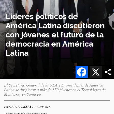
Líderes políticos de
América Latina discutieron
con jóvenes el futuro de la
democracia en América
Latina
Facebook
X
El Secretario General de la OEA y Expresidentes de América
Latina se dirigieron a más de 350 jóvenes en el Tecnológico de
Monterrey en Santa Fe
Por
- 30/03/2017
CARLA CÓZATL
Tiempo estimado de lectura:4 mins