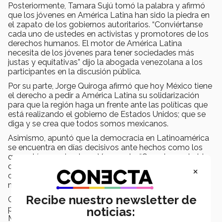
Posteriormente, Tamara Sujú tomó la palabra y afirmó
que los jóvenes en América Latina han sido la piedra en
el zapato de los gobiernos autoritarios. “Conviértanse
cada uno de ustedes en activistas y promotores de los
derechos humanos. El motor de América Latina
necesita de los jóvenes para tener sociedades más
justas y equitativas” dijo la abogada venezolana a los
participantes en la discusión pública.
Por su parte, Jorge Quiroga afirmó que hoy México tiene
el derecho a pedir a América Latina su solidarización
para que la región haga un frente ante las políticas que
está realizando el gobierno de Estados Unidos; que se
diga y se crea que todos somos mexicanos.
Asimismo, apuntó que la democracia en Latinoamérica
se encuentra en días decisivos ante hechos como los
que están ocurriendo en Venezuela. “Cuando uno habla
de política uno piensa que es un adjetivo negativo,
×
cuando en realidad significa crear país, y no hay nada
más noble que eso” destacó el Expresidente.
Recibe nuestro newsletter de
Como cuarto ponente, Jorge Castañeda tomó la
palabra y apuntó que una de las riquezas que tiene
noticias:
México son los 4 millones de estudiantes, los cuales