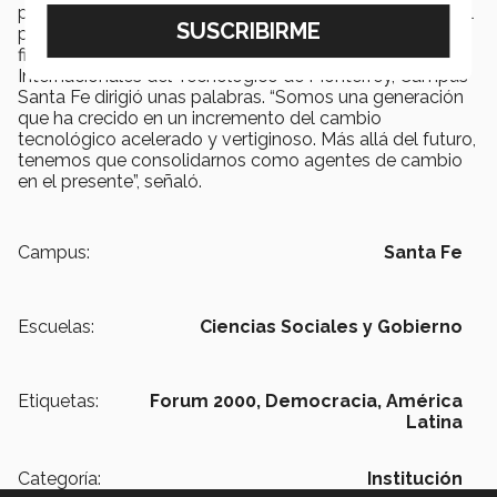
pueden convertirse en la palanca de transformación del
país, pero deben salir a las calles a manifestarse. Para
finalizar Juan Diego Beltrán, alumno de Relaciones
Internacionales del Tecnológico de Monterrey, Campus
Santa Fe dirigió unas palabras. “Somos una generación
que ha crecido en un incremento del cambio
tecnológico acelerado y vertiginoso. Más allá del futuro,
tenemos que consolidarnos como agentes de cambio
en el presente”, señaló.
Campus:
Santa Fe
Escuelas:
Ciencias Sociales y Gobierno
Etiquetas:
Forum 2000,
Democracia,
América
Latina
Categoría:
Institución