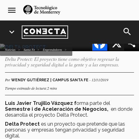
Pasar
navegación
Delta Protect: La
menu
al
principal
ciberseguridad aquí y ahora
contenido
principal
search
expand_more
Facebook
X
Noticias
Santa Fe
emprendedores
Delta Protect: El proyecto tiene como objetivo regresar la
privacidad y seguridad digital a la gente y a las empresas.
Por
- 12/11/2019
WENDY GUTIÉRREZ | CAMPUS SANTA FE
Tiempo estimado de lectura:2 mins
Luis Javier Trujillo Vázquez f
orma parte del
Semestre i de Aceleración de Negocios,
en donde
desarrolla el proyecto Delta Protect.
Delta Protect
es un proyecto que pretende que las
personas y empresas tengan privacidad y seguridad
digital.