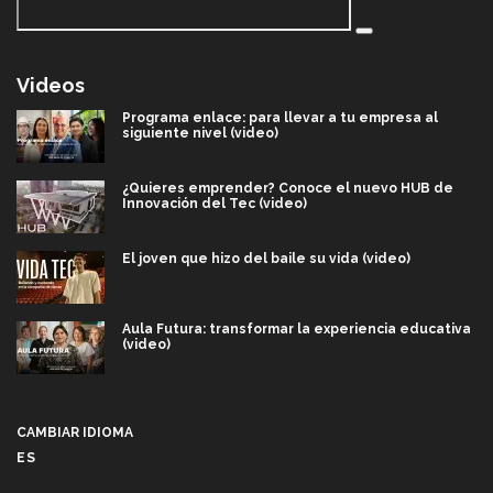
Videos
Programa enlace: para llevar a tu empresa al
siguiente nivel (video)
¿Quieres emprender? Conoce el nuevo HUB de
Innovación del Tec (video)
El joven que hizo del baile su vida (video)
Aula Futura: transformar la experiencia educativa
(video)
Más que un festival cultural: así es la magia de
VIBRART 2026 (video)
CAMBIAR IDIOMA
ES
Javier Guzmán: investigación con impacto social
(video)