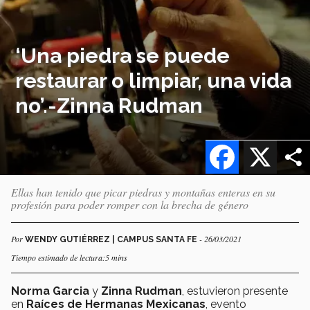
‘Una piedra se puede
restaurar o limpiar, una vida
no’.-Zinna Rudman
Facebook
X
Ellas han tenido que picar piedras y montañas enteras en su
profesión para poder romper con la brecha de género
Por
- 26/03/2021
WENDY GUTIÉRREZ | CAMPUS SANTA FE
Tiempo estimado de lectura:5 mins
Norma Garcia
y
Zinna Rudman
, estuvieron presente
en
Raíces de Hermanas Mexicanas
, evento