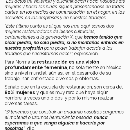
"Los actos de violencia y discriminación hacia nosotras las
mujeres y hacia las niñas, siguen presentándose en todas
partes, en los medios de comunicación, en el hogar, en las
escuelas, en las empresas y en nuestros trabajos.
“Este último punto es el que nos trae aquí, somos dos
mujeres restauradoras de bienes culturales,
pertenecientes a la generación X, que
hemos tenido que
picar piedra, no solo piedra, si no montañas enteras en
nuestra profesión
para poder trabajar acorde a los
trabajos que necesitamos hacer”,
expresaron.
Para Norma
la restauración es una visión
profundamente femenina
, no solamente en México,
sino a nivel mundial, aún así, en el desarrollo de su
trabajo, han enfrentado diversos problemas.
Señaló que en la escuela de restauración, son cerca del
80% mujeres
y que es muy raro que haya algún
hombre, a veces uno o dos, y por lo mismo realizan
diversas tareas.
“Si tenemos que construir un andamio nosotras cargamos
el material o usamos herramienta pesada,
nunca
esperamos a que venga alguien a hacerlo por
nosotras
”
, dijo.