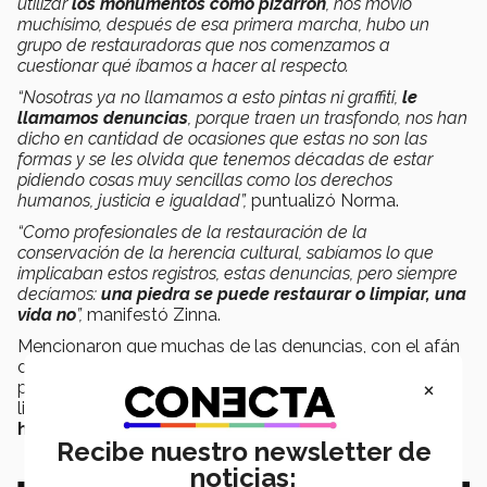
utilizar
los monumentos como pizarrón
, nos movió
muchísimo, después de esa primera marcha, hubo un
grupo de restauradoras que nos comenzamos a
cuestionar qué íbamos a hacer al respecto.
“Nosotras ya no llamamos a esto pintas ni graffiti,
le
llamamos denuncias
, porque traen un trasfondo, nos han
dicho en cantidad de ocasiones que estas no son las
formas y se les olvida que tenemos décadas de estar
pidiendo cosas muy sencillas como los derechos
humanos, justicia e igualdad”,
puntualizó Norma.
“Como profesionales de la restauración de la
conservación de la herencia cultural, sabíamos lo que
implicaban estos registros, estas denuncias, pero siempre
decíamos:
una piedra se puede restaurar o limpiar, una
vida no
”,
manifestó Zinna.
Mencionaron que muchas de las denuncias, con el afán
de acallar el movimiento, fueron removidas con
×
productos nocivos para el sustrato por personal de
limpieza,
que lejos de ayudar perjudicaron la
herencia cultural.
Recibe nuestro newsletter de
noticias: