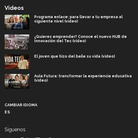
Videos
Programa enlace: para llevar a tu empresa al
siguiente nivel (video)
¿Quieres emprender? Conoce el nuevo HUB de
Innovación del Tec (video)
El joven que hizo del baile su vida (video)
Aula Futura: transformar la experiencia educativa
(video)
Más que un festival cultural: así es la magia de
VIBRART 2026 (video)
CAMBIAR IDIOMA
ES
Javier Guzmán: investigación con impacto social
(video)
Síguenos
¡México, en el top del mundial de robótica FIRST