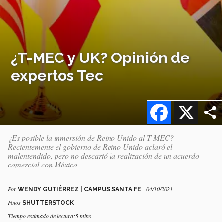
¿T-MEC y UK? Opinión de
expertos Tec
Facebook
X
¿Es posible la inmersión de Reino Unido al T-MEC?
Recientemente el gobierno de Reino Unido aclaró el
malentendido, pero no descartó la realización de un acuerdo
comercial con México
Por
- 04/10/2021
WENDY GUTIÉRREZ | CAMPUS SANTA FE
Fotos
SHUTTERSTOCK
Tiempo estimado de lectura:5 mins