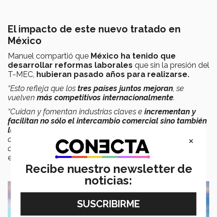
El impacto de este nuevo tratado en
México
Manuel compartió que
México ha tenido que
desarrollar reformas laborales
que sin la presión del
T-MEC,
hubieran pasado años para realizarse.
“Esto refleja que los
tres países juntos mejoran
, se
vuelven
más competitivos internacionalmente
.
“Cuidan y fomentan industrias claves e
i
ncrementan y
facilitan no sólo el intercambio comercial sino también
la inversión,
transferencia de tecnología y finalmente los
×
consumidores de los tres países obtienen precios
competitivos en
productos de muy alta calidad
”
,
expresó.
Recibe nuestro newsletter de
noticias: