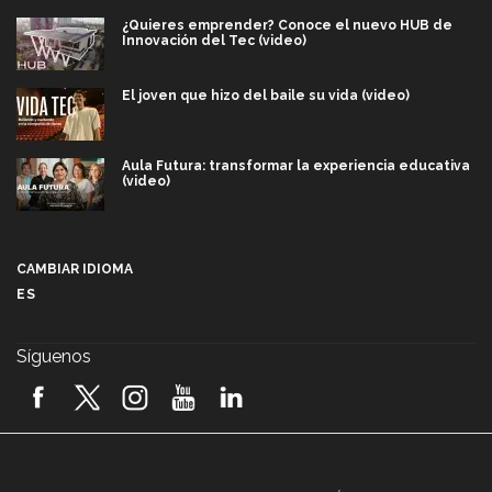
¿Quieres emprender? Conoce el nuevo HUB de
Innovación del Tec (video)
El joven que hizo del baile su vida (video)
Aula Futura: transformar la experiencia educativa
(video)
Más que un festival cultural: así es la magia de
VIBRART 2026 (video)
CAMBIAR IDIOMA
ES
Javier Guzmán: investigación con impacto social
(video)
Síguenos
¡México, en el top del mundial de robótica FIRST
2026! (video)
Vida Tec: Pasión, disciplina y básquetbol, con Gael
Adame (video)
A