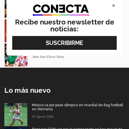
Nueva York a la juventud
×
Loretta Mariaud y Carlos González
Recibe nuestro newsletter de
Entre miles: mexicana gana beca de maestría
Erasmus Mundus LIVE
noticias:
Natalia Croda
Estudiantes de 5 campus Tec impulsan
proyectos en la Sierra Tarahumara
Juan José Flores Nava
Lo más nuevo
México va por pase olímpico en mundial de flag football
en Alemania
07 Agosto 2026