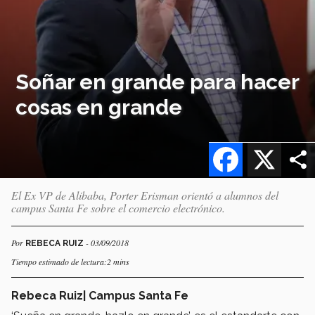
Soñar en grande para hacer
cosas en grande
Facebook
X
El Ex VP de Alibaba, Porter Erisman orientó a alumnos del
campus Santa Fe sobre el comercio electrónico.
Por
- 03/09/2018
REBECA RUIZ
Tiempo estimado de lectura:2 mins
Rebeca Ruiz| Campus Santa Fe