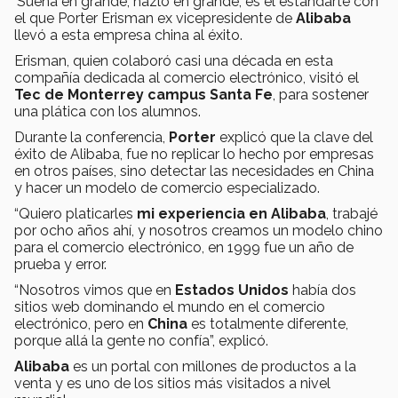
‘Sueña en grande, hazlo en grande’, es el estandarte con
el que Porter Erisman ex vicepresidente de
Alibaba
llevó a esta empresa china al éxito.
Erisman, quien colaboró casi una década en esta
compañía dedicada al comercio electrónico, visitó el
Tec de Monterrey campus Santa Fe
, para sostener
una plática con los alumnos.
Durante la conferencia,
Porter
explicó que la clave del
éxito de Alibaba, fue no replicar lo hecho por empresas
en otros países, sino detectar las necesidades en China
y hacer un modelo de comercio especializado.
“Quiero platicarles
mi experiencia en Alibaba
, trabajé
por ocho años ahí, y nosotros creamos un modelo chino
para el comercio electrónico, en 1999 fue un año de
prueba y error.
“Nosotros vimos que en
Estados Unidos
había dos
sitios web dominando el mundo en el comercio
electrónico, pero en
China
es totalmente diferente,
porque allá la gente no confía”, explicó.
Alibaba
es un portal con millones de productos a la
venta y es uno de los sitios más visitados a nivel