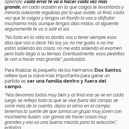
aprende,
cada error te va a hacer cada vez más
grande,
en cada ocasión en la que caigas te levantarás y
mirarás adelante orgulloso por lo que viviste, al final, cada
vez que te caigas y tengas un triunfo lo vas a disfrutar
muchísimo más, aunque tengas días malos, al siguiente
seguramente te va a salir el sol.
"No todo en la vida es bonito, vas a tener siempre esos
días que vas a decir: No soy yo, no me gusto, o no me
están saliendo las cosas, no me está saliendo el examen,
pero todo llega a su tiempo. Eventualmente, esas piedritas
te van a hacer más grande", puntualizó.
Para finalizar, el pequeño de los hermanos
Dos Santos
,
refiere que la clave más importante para ganar un
partido es
ser una familia dentro y fuera del
campo.
“Nos llevamos todos muy bien y al final eso se ve en cada
juego, se refleja todo lo que se vive fuera del campo, se
corre más de la cuenta, dejas el alma en el campo;
tenemos la suerte de que somos un grupo muy joven con
muchísima ilusión, con ganas de hacer cosas muy
grandes y eso es una buena mezcla para la selección”,
enfatizó.