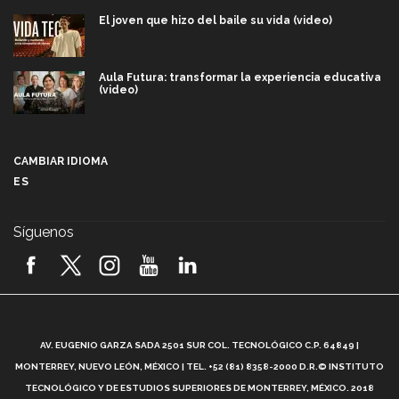
El joven que hizo del baile su vida (video)
Aula Futura: transformar la experiencia educativa
(video)
Más que un festival cultural: así es la magia de
VIBRART 2026 (video)
CAMBIAR IDIOMA
ES
Javier Guzmán: investigación con impacto social
(video)
Síguenos
¡México, en el top del mundial de robótica FIRST
2026! (video)
Vida Tec: Pasión, disciplina y básquetbol, con Gael
Adame (video)
A
AV. EUGENIO GARZA SADA 2501 SUR COL. TECNOLÓGICO C.P. 64849 |
L
¿Cómo es el Modelo Educativo Tec? (video)
MONTERREY, NUEVO LEÓN, MÉXICO | TEL. +52 (81) 8358-2000 D.R.© INSTITUTO
TECNOLÓGICO Y DE ESTUDIOS SUPERIORES DE MONTERREY, MÉXICO. 2018