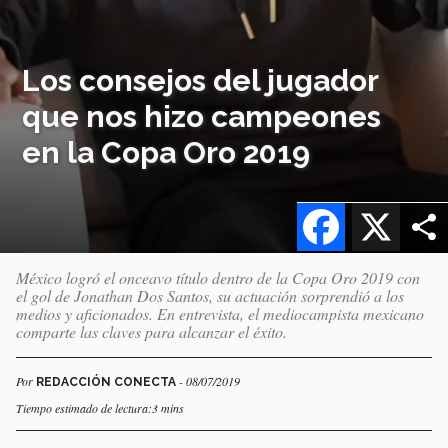
Los consejos del jugador
que nos hizo campeones
en la Copa Oro 2019
Facebook
X
México logró el onceavo título dentro de la Copa Oro 2019 con
el gol de Jonathan Dos Santos, su actuación sorprendió a los
medios y aficionados. En entrevista, el mediocampista mexicano
comparte las claves para alcanzar el éxito.
Por
- 08/07/2019
REDACCIÓN CONECTA
Tiempo estimado de lectura:3 mins