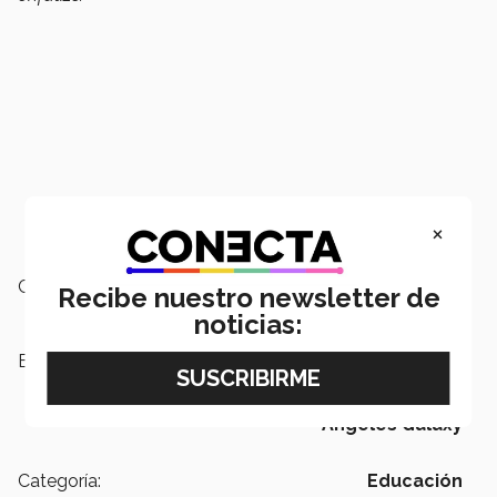
×
Campus:
Santa Fe
Recibe nuestro newsletter de
noticias:
Etiquetas:
Jonathan Dos Santos,
Copa Oro
2019,
Selección mexicana,
Futbol
soccer,
Major League Soccer,
Los
Ángeles Galaxy
Categoría:
Educación