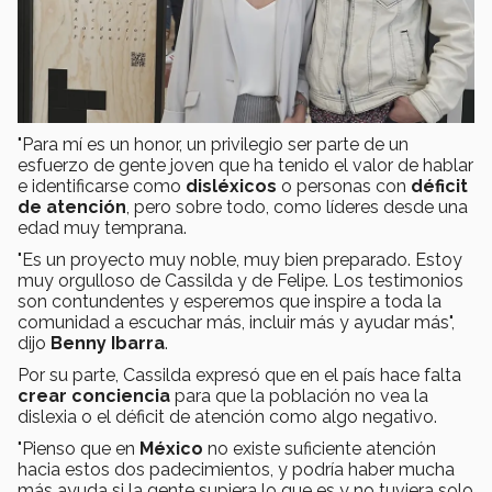
"Para mí es un honor, un privilegio ser parte de un
esfuerzo de gente joven que ha tenido el valor de hablar
e identificarse como
disléxicos
o personas con
déficit
de atención
, pero sobre todo, como líderes desde una
edad muy temprana.
"Es un proyecto muy noble, muy bien preparado. Estoy
muy orgulloso de Cassilda y de Felipe. Los testimonios
son contundentes y esperemos que inspire a toda la
comunidad a escuchar más, incluir más y ayudar más",
dijo
Benny Ibarra
.
Por su parte, Cassilda expresó que en el país hace falta
crear conciencia
para que la población no vea la
dislexia o el déficit de atención como algo negativo.
"Pienso que en
México
no existe suficiente atención
hacia estos dos padecimientos, y podría haber mucha
más ayuda si la gente supiera lo que es y no tuviera solo