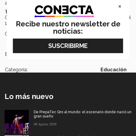
alumno de
PrepaTec Santa Fe
.
×
‘
DisÉxitos
’ se encuentra en el lobby de Learning
Commons del campus Santa Fe y permanecerá hasta el
Recibe nuestro newsletter de
15 de marzo.
noticias:
Campus:
Santa Fe
Etiquetas:
Dislexia,
Déficit de atención
Categoría:
Educación
Lo más nuevo
De PrepaTec Qro al mundo: el escenario donde nació un
gran sueño
06 Agosto 2026