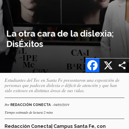
La otra cara de la dislexia;
DisÉxitos
Facebook
X
Estudiantes del Tec en Santa Fe presentaron una exposición de
personas que padecen dislexia o déficit de atención y que han
sido exitosos en distintas áreas de sus vidas.
Por
- 04/03/2019
REDACCIÓN CONECTA
Tiempo estimado de lectura:2 mins
Redacción Conecta| Campus Santa Fe, con