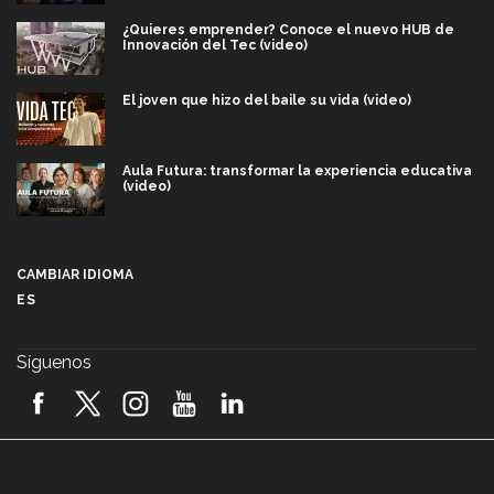
¿Quieres emprender? Conoce el nuevo HUB de
Innovación del Tec (video)
El joven que hizo del baile su vida (video)
Aula Futura: transformar la experiencia educativa
(video)
Más que un festival cultural: así es la magia de
VIBRART 2026 (video)
CAMBIAR IDIOMA
ES
Javier Guzmán: investigación con impacto social
(video)
Síguenos
¡México, en el top del mundial de robótica FIRST
2026! (video)
Vida Tec: Pasión, disciplina y básquetbol, con Gael
Adame (video)
A